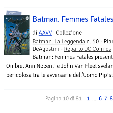
FUMETTI
Batman. Femmes Fatale
di
AAVV
| Collezione
Batman. La Leggenda
n. 50 - Pla
DeAgostini -
Reparto DC Comics
Batman: Femmes Fatales present
Ombre. Ann Nocenti e John Van Fleet svelano
pericolosa tra le avversarie dell’Uomo Pipistr
Pagina 10 di 81
1
...
6
7
8