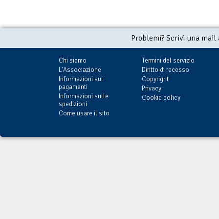
Problemi? Scrivi una mail
Chi siamo
Termini del servizio
L'Associazione
Diritto di recesso
Informazioni sui
Copyright
pagamenti
Privacy
Informazioni sulle
Cookie policy
spedizioni
Come usare il sito