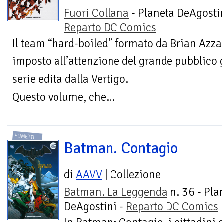
Fuori Collana
- Planeta DeAgostin
Reparto DC Comics
Il team “hard-boiled” formato da Brian Azzar
imposto all’attenzione del grande pubblico g
serie edita dalla Vertigo.
Questo volume, che...
FUMETTI
Batman. Contagio
di
AAVV
| Collezione
Batman. La Leggenda
n. 36 - Pla
DeAgostini -
Reparto DC Comics