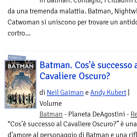
In Batman: Contagio, i cittadini 
da una tremenda malattia. Batman, Nightwi
Catwoman si uniscono per trovare un antido
cortro...
FUMETTI
Batman. Cos'è successo 
Cavaliere Oscuro?
di
Neil Gaiman
e
Andy Kubert
|
Volume
Batman
- Planeta DeAgostini -
R
“Cos’è successo al Cavaliere Oscuro?” è una
d’amore al personaggio di Batman e una rifl