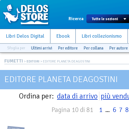
Ricerca
Libri Delos Digital
Ebook
Libri collezionismo
Sfoglia per
Ultimi arrivi
Per editore
Per collana
Per autore
FUMETTI
>
EDITORI
> EDITORE PLANETA DEAGOSTINI
EDITORE PLANETA DEAGOSTINI
Ordina per:
data di arrivo
più vend
Pagina 10 di 81
1
...
6
7
8