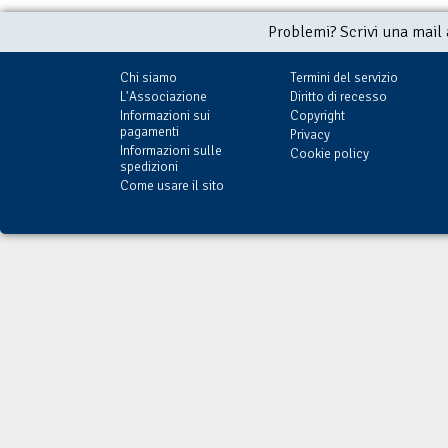
Card: € 23,00)
Problemi? Scrivi una mail
Chi siamo
Termini del servizio
L'Associazione
Diritto di recesso
Informazioni sui
Copyright
pagamenti
Privacy
Informazioni sulle
Cookie policy
spedizioni
Come usare il sito