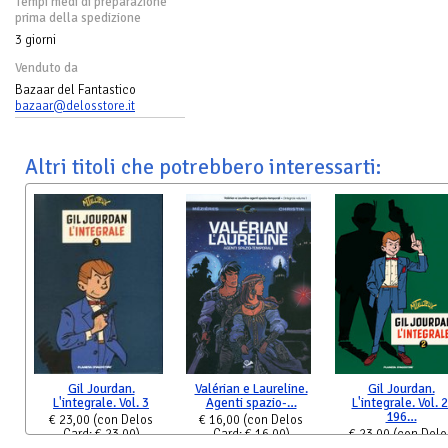
Tempi medi di preparazione
prima della spedizione
3 giorni
Venduto da
Bazaar del Fantastico
bazaar@delosstore.it
Altri titoli che potrebbero interessarti:
Gil Jourdan.
Valérian e Laureline.
Gil Jourdan.
L'integrale. Vol. 3
Agenti spazio-…
L'integrale. Vol. 2
196…
€ 23,00
(con Delos
€ 16,00
(con Delos
Card: € 23,00)
Card: € 16,00)
€ 23,00
(con Delo