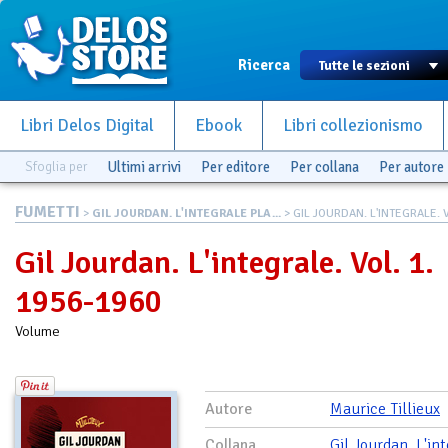
Ricerca
Libri Delos Digital
Ebook
Libri collezionismo
Sfoglia per
Ultimi arrivi
Per editore
Per collana
Per autore
FUMETTI
>
GIL JOURDAN. L'INTEGRALE PLA...
> GIL JOURDAN. L'INTEGRALE. V
Gil Jourdan. L'integrale. Vol. 1.
1956-1960
Volume
Autore
Maurice Tillieux
Collana
Gil Jourdan. L'in