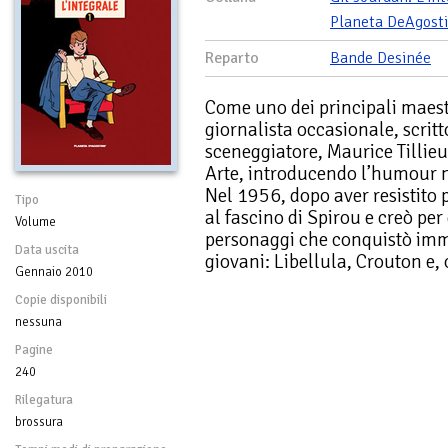
Planeta DeAgosti
Reparto
Bande Desinée
Come uno dei principali maest
giornalista occasionale, scrit
sceneggiatore, Maurice Tillieu
Arte, introducendo l’humour n
Nel 1956, dopo aver resistito 
Tipo
al fascino di Spirou e creò per 
Volume
personaggi che conquistò imme
Data uscita
giovani: Libellula, Crouton e,
Gennaio 2010
Copie disponibili
nessuna
Pagine
240
Rilegatura
brossura