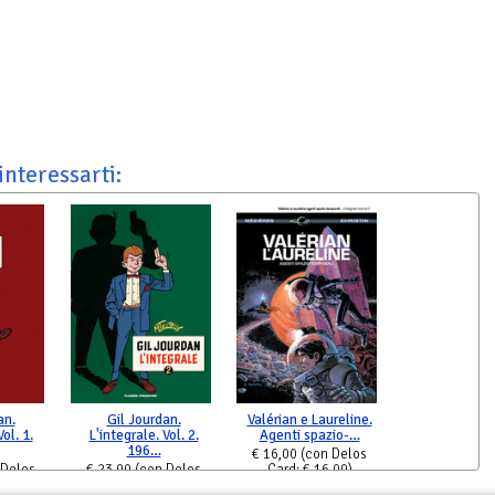
interessarti:
an.
Gil Jourdan.
Valérian e Laureline.
ol. 1.
L'integrale. Vol. 2.
Agenti spazio-…
196…
€ 16,00
(con Delos
 Delos
€ 23,00
(con Delos
Card: € 16,00)
,00)
Card: € 23,00)