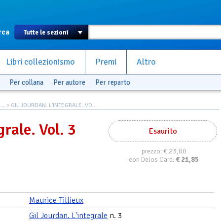
rca
Libri collezionismo
Premi
Altro
Per collana
Per autore
Per reparto
..
> GIL JOURDAN. L'INTEGRALE. VO...
grale. Vol. 3
Esaurito
€ 23,00
prezzo:
€
21,85
con Delos Card:
Maurice Tillieux
Gil Jourdan. L'integrale
n. 3