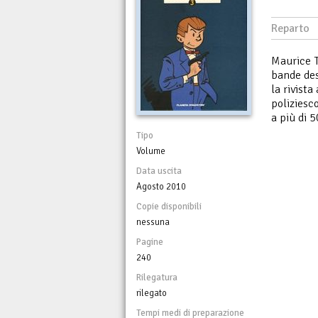
Reparto
Maurice T
bande des
la rivist
poliziesc
a più di 5
Tipo
Volume
Data uscita
Agosto 2010
Copie disponibili
nessuna
Pagine
240
Rilegatura
rilegato
Tempi medi di preparazione