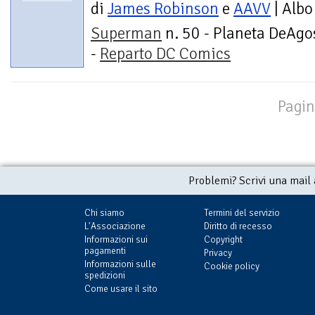
di
James Robinson
e
AAVV
| Albo
Superman
n. 50 - Planeta DeAgo
-
Reparto DC Comics
Pagin
Problemi? Scrivi una mail
Chi siamo
Termini del servizio
L'Associazione
Diritto di recesso
Informazioni sui
Copyright
pagamenti
Privacy
Informazioni sulle
Cookie policy
spedizioni
Come usare il sito