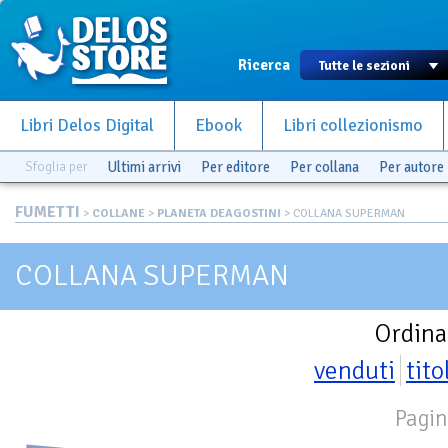
Ricerca
Libri Delos Digital
Ebook
Libri collezionismo
Sfoglia per
Ultimi arrivi
Per editore
Per collana
Per autore
FUMETTI
>
COLLANE
>
PLANETA DEAGOSTINI
> COLLANA SUPERMAN
COLLANA SUPERMAN
Ordina
venduti
tito
Pagin