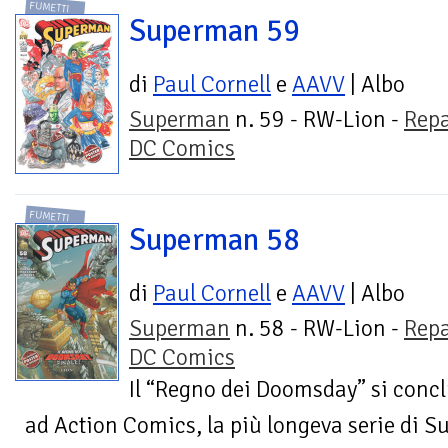
FUMETTI
Superman 59
di
Paul Cornell
e
AAVV
| Albo
Superman
n. 59 - RW-Lion -
Repa
DC Comics
FUMETTI
Superman 58
di
Paul Cornell
e
AAVV
| Albo
Superman
n. 58 - RW-Lion -
Repa
DC Comics
Il “Regno dei Doomsday” si con
ad Action Comics, la più longeva serie di 