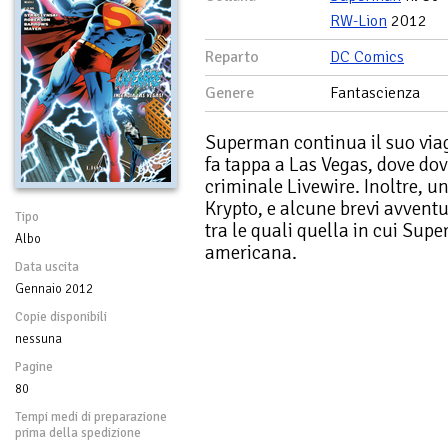
RW-Lion
2012
Reparto
DC Comics
Genere
Fantascienza
Superman continua il suo viagg
fa tappa a Las Vegas, dove dov
criminale Livewire. Inoltre, 
Krypto, e alcune brevi avventu
Tipo
tra le quali quella in cui Sup
Albo
americana.
Data uscita
Gennaio 2012
Copie disponibili
nessuna
Pagine
80
Tempi medi di preparazione
prima della spedizione