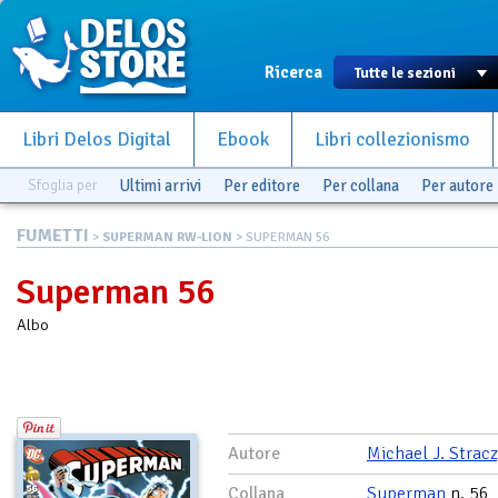
Ricerca
Libri Delos Digital
Ebook
Libri collezionismo
Sfoglia per
Ultimi arrivi
Per editore
Per collana
Per autore
FUMETTI
>
SUPERMAN RW-LION
> SUPERMAN 56
Superman 56
Albo
Autore
Michael J. Strac
Collana
Superman
n. 56