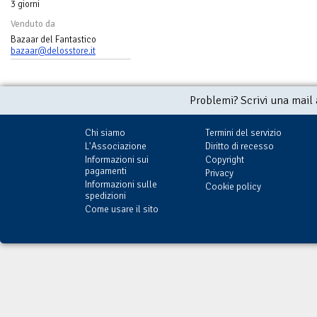
3 giorni
Venduto da
Bazaar del Fantastico
bazaar@delosstore.it
Problemi? Scrivi una mail
Chi siamo
Termini del servizio
L'Associazione
Diritto di recesso
Informazioni sui
Copyright
pagamenti
Privacy
Informazioni sulle
Cookie policy
spedizioni
Come usare il sito