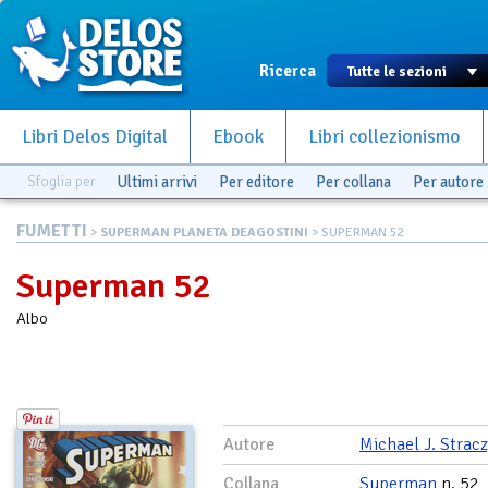
Ricerca
Libri Delos Digital
Ebook
Libri collezionismo
Sfoglia per
Ultimi arrivi
Per editore
Per collana
Per autore
FUMETTI
>
SUPERMAN PLANETA DEAGOSTINI
> SUPERMAN 52
Superman 52
Albo
Autore
Michael J. Strac
Collana
Superman
n. 52