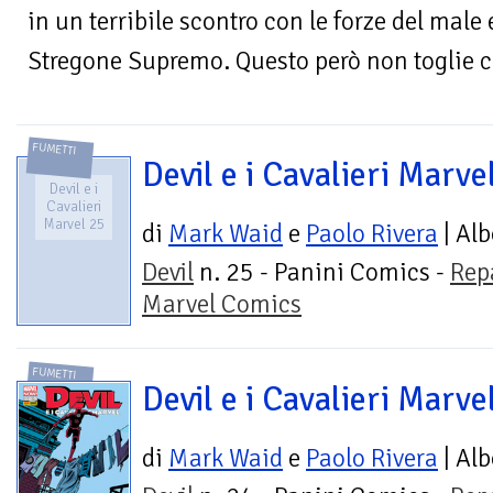
in un terribile scontro con le forze del male
Stregone Supremo. Questo però non toglie ch
FUMETTI
Devil e i Cavalieri Marve
Devil e i
Cavalieri
Marvel 25
di
Mark Waid
e
Paolo Rivera
| Alb
Devil
n. 25 - Panini Comics -
Rep
Marvel Comics
FUMETTI
Devil e i Cavalieri Marve
di
Mark Waid
e
Paolo Rivera
| Alb