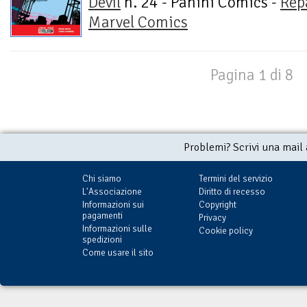
Devil
n. 24 - Panini Comics -
Rep
Marvel Comics
Pagina 1 di 8
Problemi? Scrivi una mail
Chi siamo
Termini del servizio
L'Associazione
Diritto di recesso
Informazioni sui
Copyright
pagamenti
Privacy
Informazioni sulle
Cookie policy
spedizioni
Come usare il sito