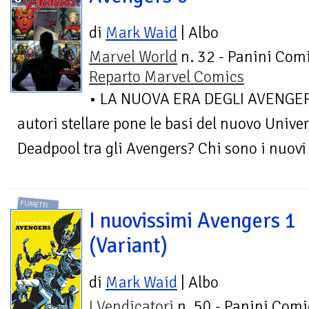
di
Mark Waid
| Albo
Marvel World
n. 32 - Panini Comi
Reparto Marvel Comics
• LA NUOVA ERA DEGLI AVENGERS 
autori stellare pone le basi del nuovo Univer
Deadpool tra gli Avengers? Chi sono i nuovi 
FUMETTI
I nuovissimi Avengers 1
(Variant)
di
Mark Waid
| Albo
I Vendicatori
n. 50 - Panini Comi