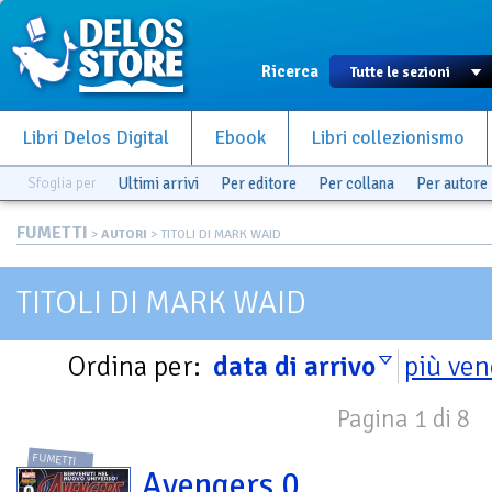
Ricerca
Libri Delos Digital
Ebook
Libri collezionismo
Sfoglia per
Ultimi arrivi
Per editore
Per collana
Per autore
FUMETTI
>
AUTORI
> TITOLI DI MARK WAID
TITOLI DI MARK WAID
Ordina per:
data di arrivo
più ven
Pagina 1 di 8
FUMETTI
Avengers 0