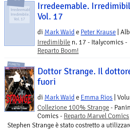
Irredeemable. Irredimibil
Irredeemable.
Vol. 17
Irredimibile.
Vol. 17
di
Mark Waid
e
Peter Krause
| Al
Irredimibile
n. 17 - Italycomics -
Reparto Boom!
FUMETTI
Dottor Strange. Il dottor
fuori
di
Mark Waid
e
Emma Rios
| Vol
Collezione 100% Strange
- Panin
Comics -
Reparto Marvel Comics
Stephen Strange è stato costretto a utilizzar