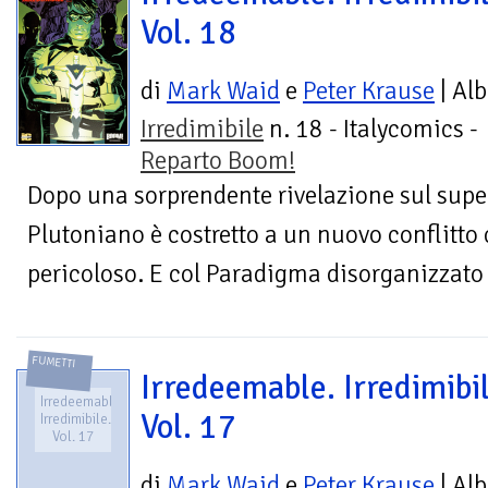
Vol. 18
di
Mark Waid
e
Peter Krause
| Al
Irredimibile
n. 18 - Italycomics -
Reparto Boom!
Dopo una sorprendente rivelazione sul supe
Plutoniano è costretto a un nuovo conflitto
pericoloso. E col Paradigma disorganizzato c
FUMETTI
Irredeemable. Irredimibil
Irredeemable.
Vol. 17
Irredimibile.
Vol. 17
di
Mark Waid
e
Peter Krause
| Al