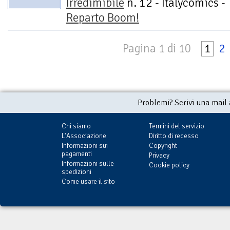
Irredimibile
n. 12 - Italycomics -
Reparto Boom!
Pagina 1 di 10
1
2
Problemi? Scrivi una mail
Chi siamo
Termini del servizio
L'Associazione
Diritto di recesso
Informazioni sui
Copyright
pagamenti
Privacy
Informazioni sulle
Cookie policy
spedizioni
Come usare il sito