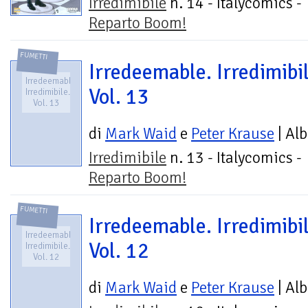
Irredimibile
n. 14 - Italycomics -
Reparto Boom!
FUMETTI
Irredeemable. Irredimibil
Irredeemable.
Vol. 13
Irredimibile.
Vol. 13
di
Mark Waid
e
Peter Krause
| Al
Irredimibile
n. 13 - Italycomics -
Reparto Boom!
FUMETTI
Irredeemable. Irredimibil
Irredeemable.
Vol. 12
Irredimibile.
Vol. 12
di
Mark Waid
e
Peter Krause
| Al