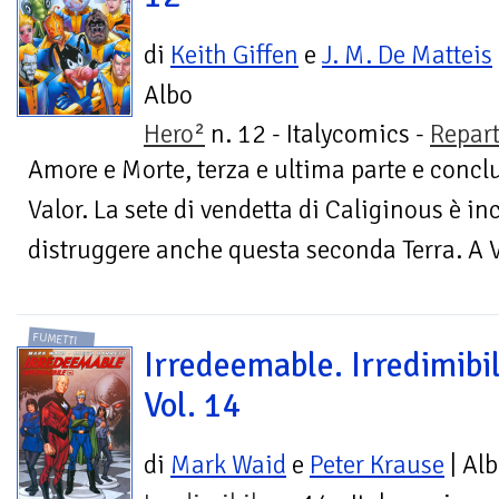
di
Keith Giffen
e
J. M. De Matteis
Albo
Hero²
n. 12 - Italycomics -
Repar
Amore e Morte, terza e ultima parte e concl
Valor. La sete di vendetta di Caliginous è i
distruggere anche questa seconda Terra. A V
FUMETTI
Irredeemable. Irredimibil
Vol. 14
di
Mark Waid
e
Peter Krause
| Al