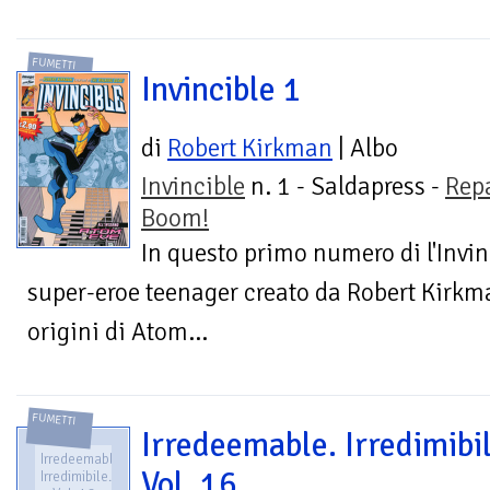
FUMETTI
Invincible 1
di
Robert Kirkman
| Albo
Invincible
n. 1 - Saldapress -
Rep
Boom!
In questo primo numero di l'Invinc
super-eroe teenager creato da Robert Kirkma
origini di Atom...
FUMETTI
Irredeemable. Irredimibil
Irredeemable.
Vol. 16
Irredimibile.