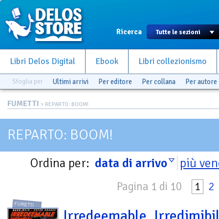
Ricerca
Libri Delos Digital
Ebook
Libri collezionismo
Sfoglia per
Ultimi arrivi
Per editore
Per collana
Per autore
FUMETTI
> REPARTO: BOOM!
REPARTO: BOOM!
Ordina per:
data di arrivo
più ven
Pagina 1 di 10
1
2
FUMETTI
Irredeemable. Irredimibil