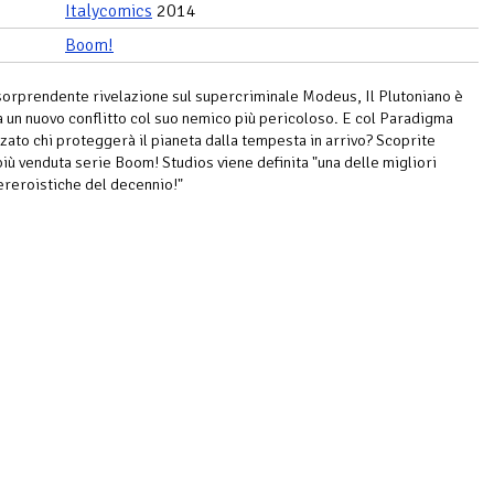
Italycomics
2014
Boom!
orprendente rivelazione sul supercriminale Modeus, Il Plutoniano è
a un nuovo conflitto col suo nemico più pericoloso. E col Paradigma
zato chi proteggerà il pianeta dalla tempesta in arrivo? Scoprite
più venduta serie Boom! Studios viene definita "una delle migliori
reroistiche del decennio!"