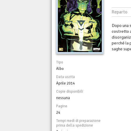
Reparto
Dopo una s
costretto 
disorganiz
perché la 
saghe supe
Tipo
Albo
Data uscita
Aprile 2014
Copie disponibili
nessuna
Pagine
24
Tempi medi di preparazione
prima della spedizione