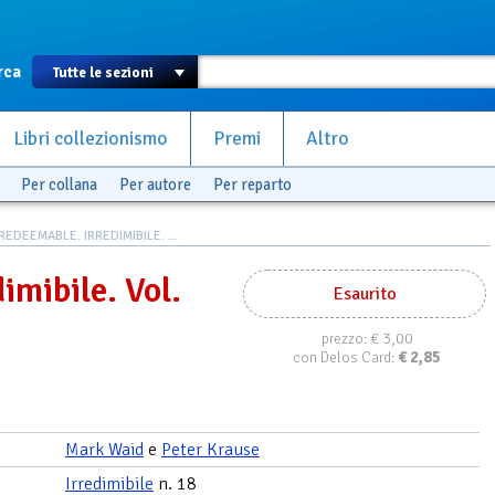
rca
Libri collezionismo
Premi
Altro
Per collana
Per autore
Per reparto
REDEEMABLE. IRREDIMIBILE. ...
imibile. Vol.
Esaurito
€ 3,00
prezzo:
€
2,85
con Delos Card:
Mark Waid
e
Peter Krause
Irredimibile
n. 18