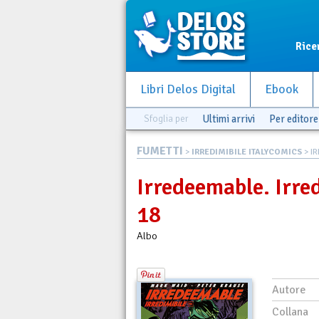
Rice
Libri Delos Digital
Ebook
Sfoglia per
Ultimi arrivi
Per editore
FUMETTI
>
IRREDIMIBILE ITALYCOMICS
> IR
Irredeemable. Irred
18
Albo
Autore
Collana