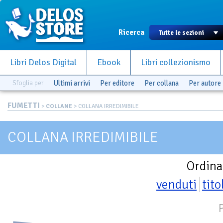
Ricerca
Libri Delos Digital
Ebook
Libri collezionismo
Sfoglia per
Ultimi arrivi
Per editore
Per collana
Per autore
FUMETTI
>
COLLANE
> COLLANA IRREDIMIBILE
COLLANA IRREDIMIBILE
Ordina
venduti
tito