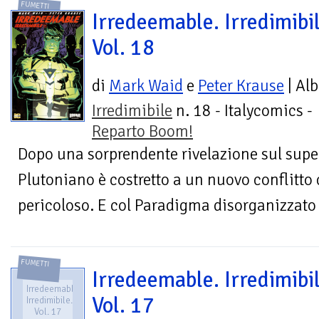
FUMETTI
Irredeemable. Irredimibil
Vol. 18
di
Mark Waid
e
Peter Krause
| Al
Irredimibile
n. 18 - Italycomics -
Reparto Boom!
Dopo una sorprendente rivelazione sul supe
Plutoniano è costretto a un nuovo conflitto
pericoloso. E col Paradigma disorganizzato c
FUMETTI
Irredeemable. Irredimibil
Irredeemable.
Vol. 17
Irredimibile.
Vol. 17