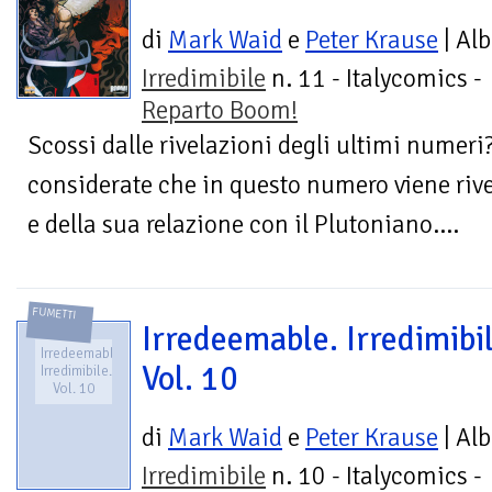
di
Mark Waid
e
Peter Krause
| Al
Irredimibile
n. 11 - Italycomics -
Reparto Boom!
Scossi dalle rivelazioni degli ultimi numeri
considerate che in questo numero viene rivel
e della sua relazione con il Plutoniano....
FUMETTI
Irredeemable. Irredimibil
Irredeemable.
Vol. 10
Irredimibile.
Vol. 10
di
Mark Waid
e
Peter Krause
| Al
Irredimibile
n. 10 - Italycomics -