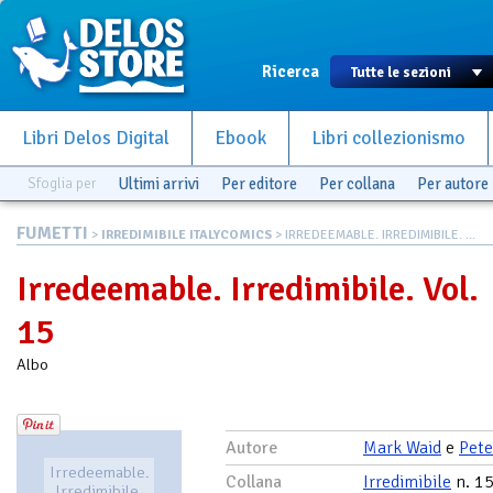
Ricerca
Libri Delos Digital
Ebook
Libri collezionismo
Sfoglia per
Ultimi arrivi
Per editore
Per collana
Per autore
FUMETTI
>
IRREDIMIBILE ITALYCOMICS
> IRREDEEMABLE. IRREDIMIBILE. ...
Irredeemable. Irredimibile. Vol.
15
Albo
Autore
Mark Waid
e
Pete
Irredeemable.
Collana
Irredimibile
n. 1
Irredimibile.