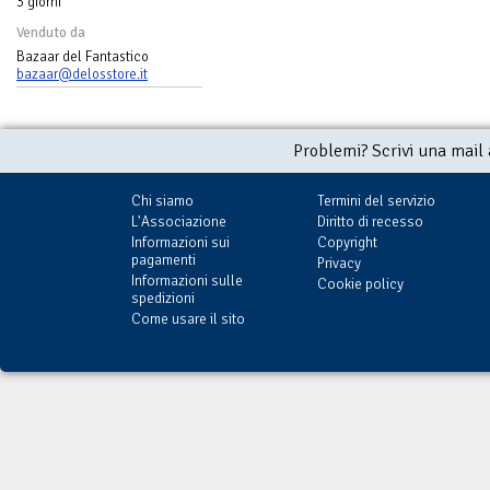
3 giorni
Venduto da
Bazaar del Fantastico
bazaar@delosstore.it
Problemi? Scrivi una mail
Chi siamo
Termini del servizio
L'Associazione
Diritto di recesso
Informazioni sui
Copyright
pagamenti
Privacy
Informazioni sulle
Cookie policy
spedizioni
Come usare il sito