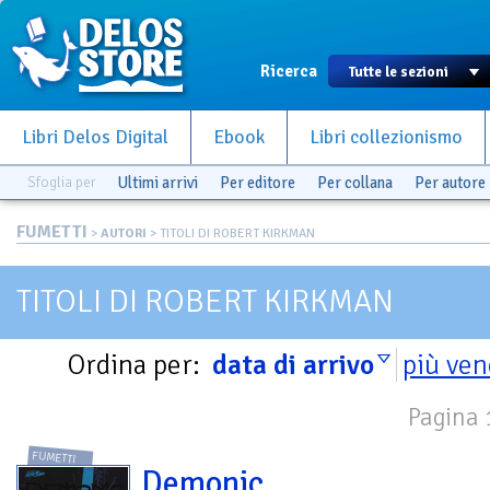
Ricerca
Libri Delos Digital
Ebook
Libri collezionismo
Sfoglia per
Ultimi arrivi
Per editore
Per collana
Per autore
FUMETTI
>
AUTORI
> TITOLI DI ROBERT KIRKMAN
TITOLI DI ROBERT KIRKMAN
Ordina per:
data di arrivo
più ven
Pagina 1
FUMETTI
Demonic