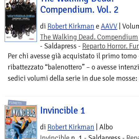
Compendium. Vol. 2
di
Robert Kirkman
e
AAVV
| Volu
The Walking Dead. Compendium
- Saldapress -
Reparto Horror. Fu
Per chi avesse già acquistato il primo tom
ribattezzato “balenottero” – o avesse intenz
sedici volumi della serie in due sole mosse: è
FUMETTI
Invincible 1
di
Robert Kirkman
| Albo
Invincible
n. 1 - Saldapress -
Rep