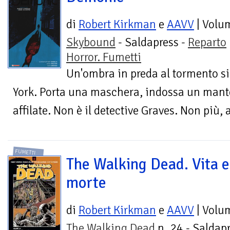
di
Robert Kirkman
e
AAVV
| Volu
Skybound
- Saldapress -
Reparto
Horror. Fumetti
Un'ombra in preda al tormento si 
York. Porta una maschera, indossa un mante
affilate. Non è il detective Graves. Non più, 
FUMETTI
The Walking Dead. Vita e
morte
di
Robert Kirkman
e
AAVV
| Volu
The Walking Dead
n. 24 - Saldapr