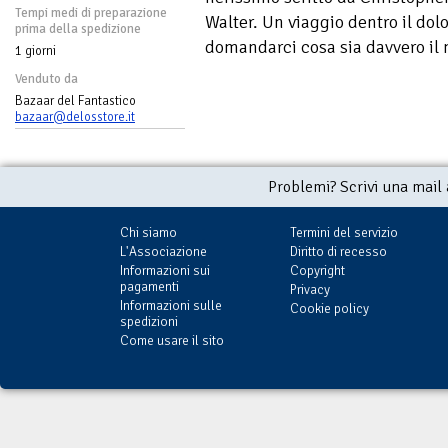
Tempi medi di preparazione
Walter. Un viaggio dentro il dolo
prima della spedizione
domandarci cosa sia davvero il 
1 giorni
Venduto da
Bazaar del Fantastico
bazaar@delosstore.it
Problemi? Scrivi una mail
Chi siamo
Termini del servizio
L'Associazione
Diritto di recesso
Informazioni sui
Copyright
pagamenti
Privacy
Informazioni sulle
Cookie policy
spedizioni
Come usare il sito