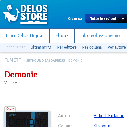
Ricerca
Libri Delos Digital
Ebook
Libri collezionismo
Sfoglia per
Ultimi arrivi
Per editore
Per collana
Per autore
FUMETTI
>
SKYBOUND SALDAPRESS
> DEMONIC
Demonic
Volume
Autore
Robert Kirkman
Collana
Skybound