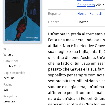
Saldapress
2017
Reparto
Horror. Fumetti
Genere
Horror
Un'ombra in preda al tormento si
Porta una maschera, indossa un
affilate. Non è il detective Grav
Tipo
sua moglie e sua figlia, infatti,
Volume
un'entità di nome Aeshma. Un'e
Data uscita
che ha fatto di lui il suo emissa
Ottobre 2017
passato che Graves e la sua fam
Copie disponibili
seppellito per sempre comincia 
nessuna
sempre più terribili iniziano a 
Pagine
sangue e magia nera, un'anima d
126
all'inferno per affrontare il ma
Rilegatura
nato da un'idea di Robert Kirkma
brossura
nerissimo scritto da Christophe