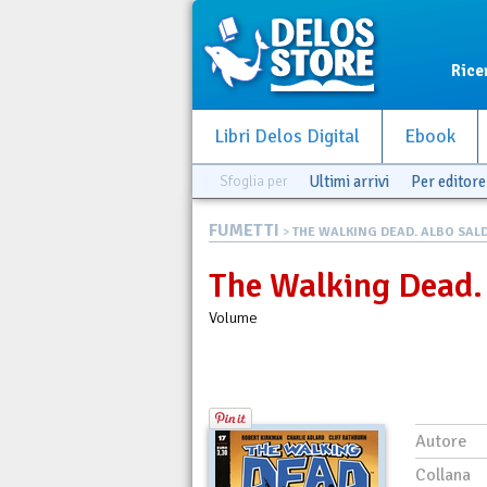
Rice
Libri Delos Digital
Ebook
Sfoglia per
Ultimi arrivi
Per editore
FUMETTI
>
THE WALKING DEAD. ALBO SALD
The Walking Dead.
Volume
Autore
Collana