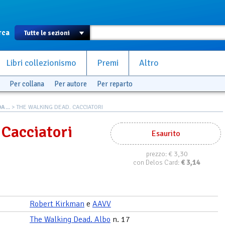
rca
Libri collezionismo
Premi
Altro
Per collana
Per autore
Per reparto
A...
> THE WALKING DEAD. CACCIATORI
 Cacciatori
Esaurito
€ 3,30
prezzo:
€
3,14
con Delos Card:
Robert Kirkman
e
AAVV
The Walking Dead. Albo
n. 17