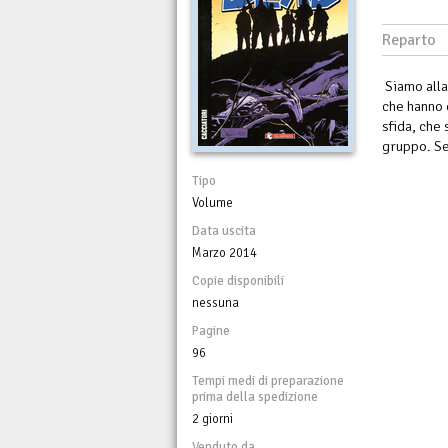
Reparto
Siamo alla
che hanno d
sfida, che 
gruppo. Seg
Tipo
Volume
Data uscita
Marzo 2014
Copie disponibili
nessuna
Pagine
96
Tempi medi di preparazione
prima della spedizione
2 giorni
Venduto da