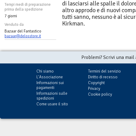
di lasciarsi alle spalle il dolor
Tempi medi di preparazione
altro approdo e di nuovi comp
prima della spedizione
tutti sanno, nessuno è al sicu
7 giorni
Kirkman.
Venduto da
Bazaar del Fantastico
bazaar@delosstore.it
Problemi? Scrivi una mail
Chi siamo
Termini del servizio
L'Associazione
Diritto di recesso
Informazioni sui
Copyright
pagamenti
Privacy
Informazioni sulle
Cookie policy
spedizioni
Come usare il sito