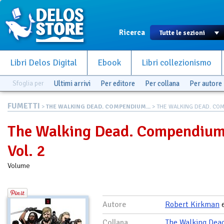
Ricerca
Libri Delos Digital
Ebook
Libri collezionismo
Sfoglia per
Ultimi arrivi
Per editore
Per collana
Per autore
FUMETTI
>
THE WALKING DEAD. COMPENDIUM...
> THE WALKING DEAD. COM
The Walking Dead. Compendium
Vol. 2
Volume
Autore
Robert Kirkman
Collana
The Walking Dea