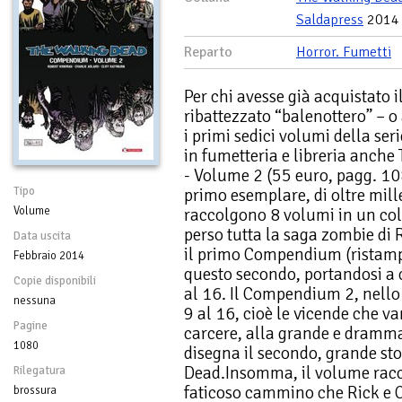
Saldapress
2014
Reparto
Horror. Fumetti
Per chi avesse già acquistato
ribattezzato “balenottero” – o
i primi sedici volumi della ser
in fumetteria e libreria anc
- Volume 2 (55 euro, pagg. 108
Tipo
primo esemplare, di oltre mill
Volume
raccolgono 8 volumi in un colp
perso tutta la saga zombie di
Data uscita
il primo Compendium (ristamp
Febbraio 2014
questo secondo, portandosi a c
Copie disponibili
al 16. Il Compendium 2, nello 
nessuna
9 al 16, cioè le vicende che v
Pagine
carcere, alla grande e dramm
1080
disegna il secondo, grande st
Dead.Insomma, il volume racc
Rilegatura
faticoso cammino che Rick e C
brossura