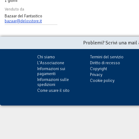
1 giorni
Venduto da
Bazaar del Fantastico
bazaar@delosstore.it
Problemi? Scrivi una mail
Chi siamo
Termini del servizio
L'Associazione
Diritto di recesso
Informazioni sui
Copyright
pagamenti
Privacy
Informazioni sulle
Cookie policy
spedizioni
Come usare il sito