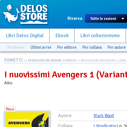
Ricerca
Libri Delos Digital
Ebook
Libri collezionismo
Sfoglia per
Ultimi arrivi
Per editore
Per collana
Per autore
FUMETTI
>
I VENDICATORI PANINI COMICS
> I NUOVISSIMI AVENGERS 1 (VAR.
I nuovissimi Avengers 1 (Varian
Albo
Autore
Mark Waid
Collana
I Vendicatori
n. 5