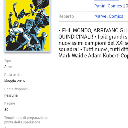
Panini Comics
20
Reparto
Marvel Comics
• EHI, MONDO, ARRIVANO GL
QUINDICINALI! • I più grandi su
nuovissimi campioni del XXI s
squadra! • Tutti nuovi, tutti diff
Mark Waid e Adam Kubert! Cop
Tipo
Albo
Data uscita
Maggio 2016
Copie disponibili
nessuna
Pagine
80
Tempi medi di preparazione
prima della spedizione