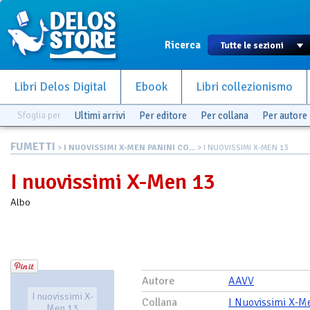
Ricerca
Libri Delos Digital
Ebook
Libri collezionismo
Sfoglia per
Ultimi arrivi
Per editore
Per collana
Per autore
FUMETTI
>
I NUOVISSIMI X-MEN PANINI CO...
> I NUOVISSIMI X-MEN 13
I nuovissimi X-Men 13
Albo
Autore
AAVV
I nuovissimi X-
Collana
I Nuovissimi X-M
Men 13