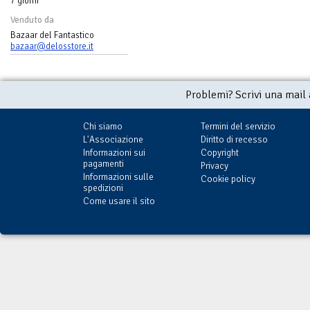
7 giorni
Venduto da
Bazaar del Fantastico
bazaar@delosstore.it
Problemi? Scrivi una mail
Chi siamo
Termini del servizio
L'Associazione
Diritto di recesso
Informazioni sui
Copyright
pagamenti
Privacy
Informazioni sulle
Cookie policy
spedizioni
Come usare il sito