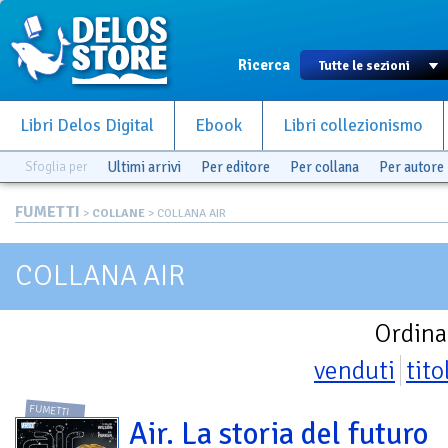
Ricerca
Libri Delos Digital
Ebook
Libri collezionismo
Sfoglia per
Ultimi arrivi
Per editore
Per collana
Per autore
FUMETTI
>
COLLANE
> COLLANA AIR
COLLANA AIR
Ordina
venduti
tito
FUMETTI
Air. La storia del futuro