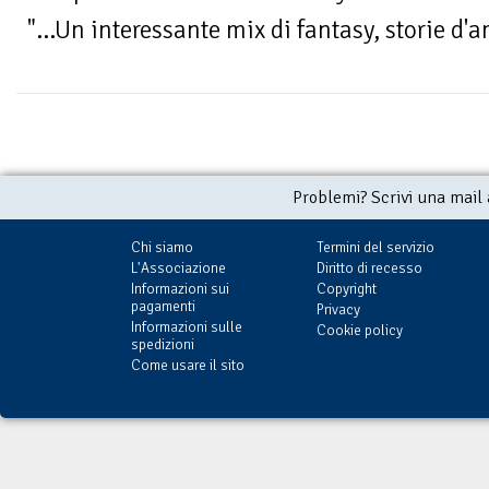
"...Un interessante mix di fantasy, storie d'a
Problemi? Scrivi una mail
Chi siamo
Termini del servizio
L'Associazione
Diritto di recesso
Informazioni sui
Copyright
pagamenti
Privacy
Informazioni sulle
Cookie policy
spedizioni
Come usare il sito