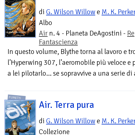
di
G. Wilson Willow
e
M. K. Perke
Albo
Air
n. 4 - Planeta DeAgostini -
Re
Fantascienza
In questo volume, Blythe torna al lavoro e t
l’Hyperwing 307, l’aeromobile più veloce e 
a lei pilotarlo... se sopravvive a una serie di
FUMETTI
Air. Terra pura
di
G. Wilson Willow
e
M. K. Perke
Collezione