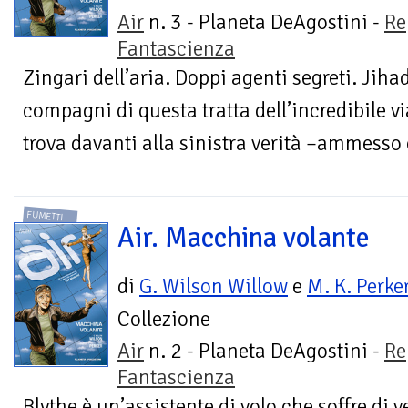
Air
n. 3 - Planeta DeAgostini -
Re
Fantascienza
Zingari dell’aria. Doppi agenti segreti. Jihad
compagni di questa tratta dell’incredibile v
trova davanti alla sinistra verità –ammesso c
FUMETTI
Air. Macchina volante
di
G. Wilson Willow
e
M. K. Perke
Collezione
Air
n. 2 - Planeta DeAgostini -
Re
Fantascienza
Blythe è un’assistente di volo che soffre di ve