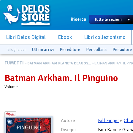
Ricerca
Libri Delos Digital
Ebook
Libri collezionismo
Sfoglia per
Ultimi arrivi
Per editore
Per collana
Per autore
FUMETTI
>
BATMAN ARKHAM PLANETA DEAGOS...
> BATMAN ARKHAM. IL PI
Batman Arkham. Il Pinguino
Volume
Autore
Bill Finger
e
Chu
Disegni
Bob Kane e Gra