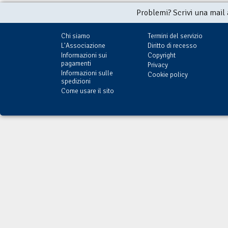
Problemi? Scrivi una mail
Chi siamo
Termini del servizio
L'Associazione
Diritto di recesso
Informazioni sui
Copyright
pagamenti
Privacy
Informazioni sulle
Cookie policy
spedizioni
Come usare il sito