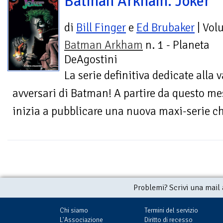
Batman Arkham. Joker
di
Bill Finger
e
Ed Brubaker
| Vol
Batman Arkham
n. 1 - Planeta
DeAgostini
La serie definitiva dedicate alla 
avversari di Batman! A partire da questo me
inizia a pubblicare una nuova maxi-serie che
Problemi? Scrivi una mail
Chi siamo
Termini del servizio
L'Associazione
Diritto di recesso