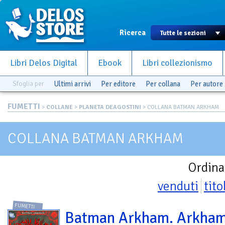
Ricerca
Libri Delos Digital
Ebook
Libri collezionismo
Sfoglia per
Ultimi arrivi
Per editore
Per collana
Per autore
FUMETTI
>
COLLANE
>
PLANETA DEAGOSTINI
> COLLANA BATMAN ARKHAM
COLLANA BATMAN ARKHAM
Ordina
venduti
tito
FUMETTI
Batman Arkham. Arkha