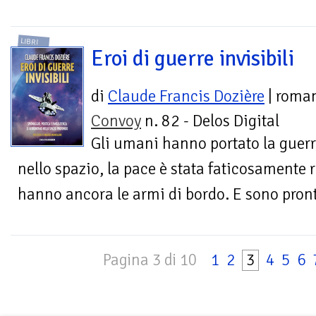
LIBRI
Eroi di guerre invisibili
di
Claude Francis Dozière
| roma
Convoy
n. 82 - Delos Digital
Gli umani hanno portato la guer
nello spazio, la pace è stata faticosamente 
hanno ancora le armi di bordo. E sono pront
Pagina 3 di 10
1
2
3
4
5
6