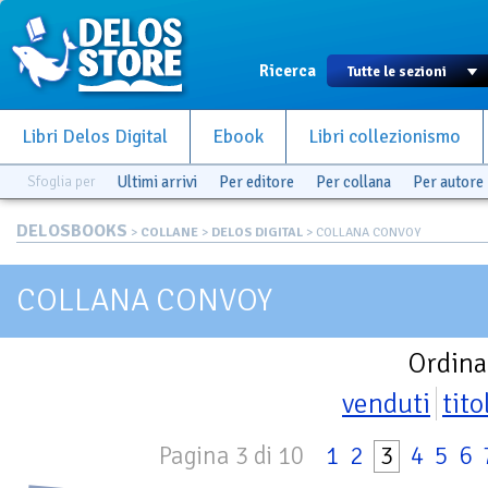
Ricerca
Libri Delos Digital
Ebook
Libri collezionismo
Sfoglia per
Ultimi arrivi
Per editore
Per collana
Per autore
DELOSBOOKS
>
COLLANE
>
DELOS DIGITAL
> COLLANA CONVOY
COLLANA CONVOY
Ordina
venduti
tito
Pagina 3 di 10
1
2
3
4
5
6