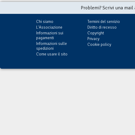
Problemi? Scrivi una mail
Chi siamo
Termini del servizio
L'Associazione
Diritto di recesso
Informazioni sui
Copyright
pagamenti
Privacy
Informazioni sulle
Cookie policy
spedizioni
Come usare il sito