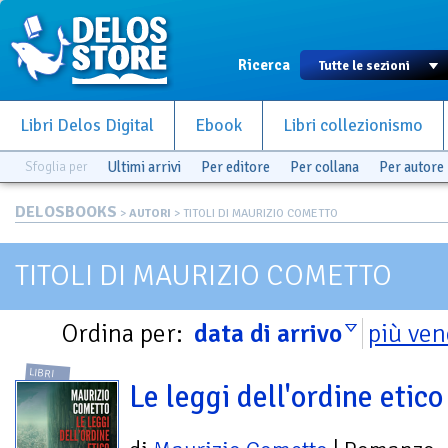
Ricerca
Libri Delos Digital
Ebook
Libri collezionismo
Sfoglia per
Ultimi arrivi
Per editore
Per collana
Per autore
DELOSBOOKS
>
AUTORI
> TITOLI DI MAURIZIO COMETTO
TITOLI DI MAURIZIO COMETTO
Ordina per:
data di arrivo
più ven
LIBRI
Le leggi dell'ordine etico