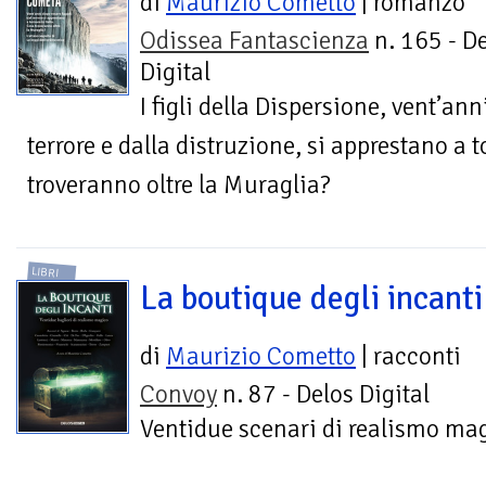
di
Maurizio Cometto
| romanzo
Odissea Fantascienza
n. 165 - D
Digital
I figli della Dispersione, vent’ann
terrore e dalla distruzione, si apprestano a t
troveranno oltre la Muraglia?
LIBRI
La boutique degli incanti
di
Maurizio Cometto
| racconti
Convoy
n. 87 - Delos Digital
Ventidue scenari di realismo ma