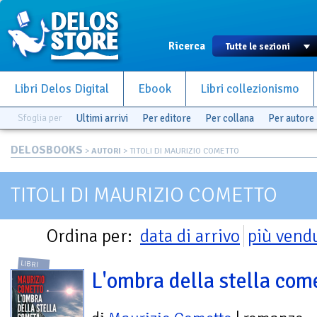
Ricerca
Libri Delos Digital
Ebook
Libri collezionismo
Sfoglia per
Ultimi arrivi
Per editore
Per collana
Per autore
DELOSBOOKS
>
AUTORI
> TITOLI DI MAURIZIO COMETTO
TITOLI DI MAURIZIO COMETTO
Ordina per:
data di arrivo
più vend
LIBRI
L'ombra della stella com