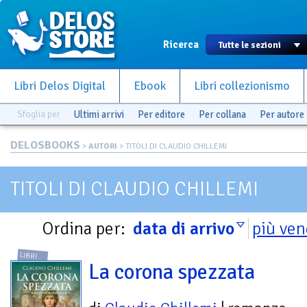
Ricerca
Libri Delos Digital
Ebook
Libri collezionismo
Sfoglia per
Ultimi arrivi
Per editore
Per collana
Per autore
DELOSBOOKS
>
AUTORI
> TITOLI DI CLAUDIO CHILLEMI
TITOLI DI CLAUDIO CHILLEMI
Ordina per:
data di arrivo
più ven
LIBRI
La corona spezzata