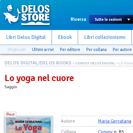
Ricerca
Libri Delos Digital
Ebook
Libri collezionismo
Sfoglia per
Ultimi arrivi
Per editore
Per collana
Per autore
DELOS DIGITAL/DELOS BOOKS
>
CONVOY DELOS DIGITAL
> LO YOGA
Lo yoga nel cuore
Saggio
Autore
Maria Gerratana
Collana
Convoy
n. 85