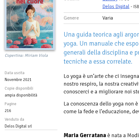
Delos Digital
-
IS
Genere
Varia
Una guida teorica agli argo
yoga. Un manuale che espon
generali della disciplina e 
Copertina: Miriam Viola
tecniche a essa correlate.
Data uscita
Lo yoga è un’arte che ci insegna,
Novembre 2021
nostro respiro, la nostra creativi
Copie disponibili
conoscerci e a migliorare noi st
ampia disponibilità
La conoscenza dello yoga non è 
Pagine
come la fede e l’educazione, dev
216
Venduto da
Delos Digital srl
Maria Gerratana
è nata a Modic