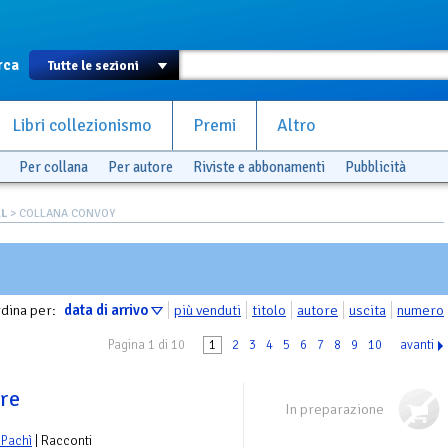
rca
Libri collezionismo
Premi
Altro
Per collana
Per autore
Riviste e abbonamenti
Pubblicità
AL
> COLLANA CONVOY
dina per:
data di arrivo
più venduti
titolo
autore
uscita
numero
Pagina 1 di 10
1
2
3
4
5
6
7
8
9
10
avanti
ere
In preparazione
 Pachì
| Racconti