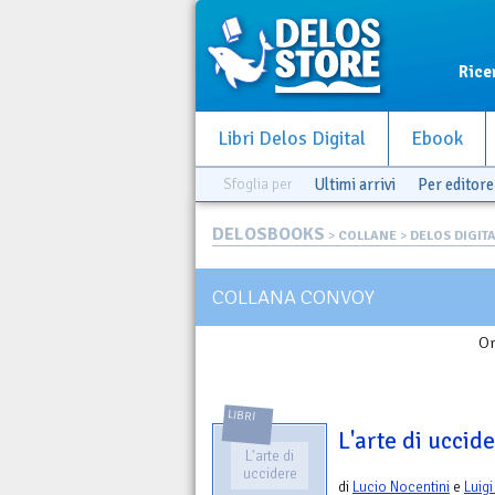
Rice
Libri Delos Digital
Ebook
Sfoglia per
Ultimi arrivi
Per editore
DELOSBOOKS
>
COLLANE
>
DELOS DIGIT
COLLANA CONVOY
Or
LIBRI
L'arte di uccid
L'arte di
uccidere
di
Lucio Nocentini
e
Luigi