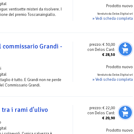
gital
Prodotto nuovo
ue: ventisette misteri da risolvere. I
Venduto da Delos Digital srl
zione del premio Toscanaingiallo.
» Vedi scheda completa
prezzo:
€ 30,00
l commissario Grandi -
con Delos Card:
€
28,50
Prodotto nuovo
i
gital
Venduto da Delos Digital srl
» Vedi scheda completa
ettaglio è tutto. E Grandi non ne perde
 del Commissario Grandi.
prezzo:
€ 22,00
tra i rami d'ulivo
con Delos Card:
€
20,90
o
gital
Prodotto nuovo
 i colpevoli, l’unica salvezza è