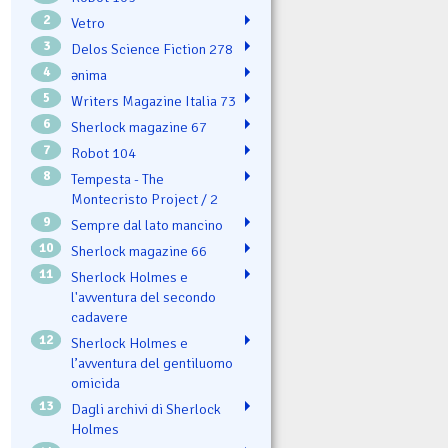
2
Vetro
3
Delos Science Fiction 278
4
ənima
5
Writers Magazine Italia 73
6
Sherlock magazine 67
7
Robot 104
8
Tempesta - The
Montecristo Project / 2
9
Sempre dal lato mancino
10
Sherlock magazine 66
11
Sherlock Holmes e
l'avventura del secondo
cadavere
12
Sherlock Holmes e
l’avventura del gentiluomo
omicida
13
Dagli archivi di Sherlock
Holmes