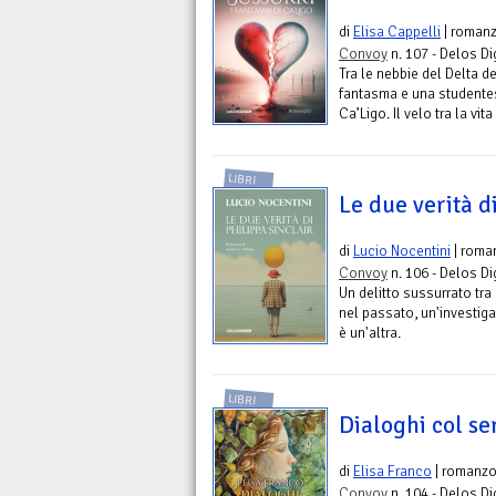
di
Elisa Cappelli
| roman
Convoy
n. 107 - Delos Di
Tra le nebbie del Delta d
fantasma e una studentess
Ca’Ligo. Il velo tra la vit
LIBRI
Le due verità d
di
Lucio Nocentini
| roma
Convoy
n. 106 - Delos Di
Un delitto sussurrato tra
nel passato, un'investigat
è un'altra.
LIBRI
Dialoghi col s
di
Elisa Franco
| romanz
Convoy
n. 104 - Delos Di