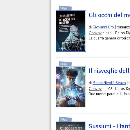
LIBRI
Gli occhi del m
di
Giovanni Oro
| romanz
Convoy
n. 109 - Delos Di
La guerra genera orrori 
LIBRI
Il risveglio de
di
Mattia Nicolò Scavo
| 
Convoy
n. 108 - Delos Di
Due mondi paralleli. Un s
LIBRI
Sussurri - I fan