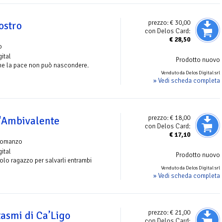
prezzo:
€ 30,00
ostro
con Delos Card:
€
28,50
o
gital
Prodotto nuovo
che la pace non può nascondere.
Venduto da Delos Digital srl
» Vedi scheda completa
prezzo:
€ 18,00
ll'Ambivalente
con Delos Card:
€
17,10
romanzo
gital
Prodotto nuovo
olo ragazzo per salvarli entrambi
Venduto da Delos Digital srl
» Vedi scheda completa
prezzo:
€ 21,00
tasmi di Ca’Ligo
con Delos Card: