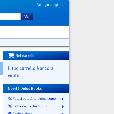
Fai login o registrati
Vai
Nel carrello
Il tuo carrello è ancora
vuoto.
Novità Delos Books
🗞️ Patatì patatà, picinina come me
🗞️ La Fabbrica dei Futuri
👻 Codice Nero