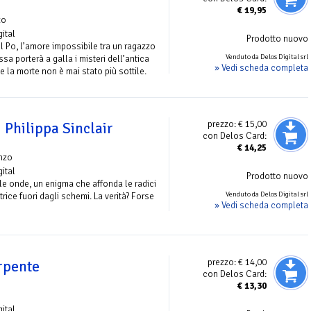
€
19,95
zo
gital
Prodotto nuovo
el Po, l’amore impossibile tra un ragazzo
Venduto da Delos Digital srl
a porterà a galla i misteri dell’antica
» Vedi scheda completa
a e la morte non è mai stato più sottile.
prezzo:
€ 15,00
i Philippa Sinclair
con Delos Card:
€
14,25
nzo
gital
Prodotto nuovo
 le onde, un enigma che affonda le radici
Venduto da Delos Digital srl
rice fuori dagli schemi. La verità? Forse
» Vedi scheda completa
prezzo:
€ 14,00
erpente
con Delos Card:
€
13,30
o
gital