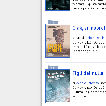
ricordare. Il quinto capi
dove la pace è solo l’ini
LIBRI
Ciak, si muore!
a cura di
Lucio Nocentini
Convoy
n. 111 - Delos Di
I racconti finalisti della
Toscanaingiallo.it
LIBRI
Figli del nulla
di
Niccolò Palombo
| ro
Convoy
n. 110 - Delos Di
L’Ultima Soglia sta per a
vero nome.