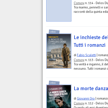
Convoy
n. 114 - Delos Di
Tra marmo, pennelli e sang
racconti della quinta edi
LIBRI
Le inchieste de
Tutti i romanzi
di
Fabio Scaletti
| romanz
Convoy
n. 113 - Delos Di
Tra verità e inganno, il d
nessuno. Tutti i romanzi
LIBRI
La morte danza 
di
Giovanni Oro
| romanz
Convoy
n. 112 - Delos Di
Quando gli eroi diventano