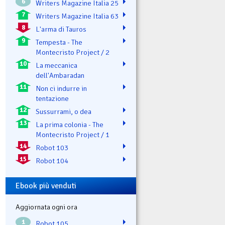
6
Writers Magazine Italia 25
7
Writers Magazine Italia 63
8
L'arma di Tauros
9
Tempesta - The
Montecristo Project / 2
10
La meccanica
dell'Ambaradan
11
Non ci indurre in
tentazione
12
Sussurrami, o dea
13
La prima colonia - The
Montecristo Project / 1
14
Robot 103
15
Robot 104
Ebook più venduti
Aggiornata ogni ora
1
Robot 105