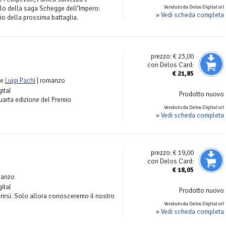
Venduto da Delos Digital srl
tolo della saga Schegge dell’Impero:
» Vedi scheda completa
zio della prossima battaglia.
prezzo:
€ 23,00
con Delos Card:
€
21,85
e
Luigi Pachì
| romanzo
gital
Prodotto nuovo
 quarta edizione del Premio
Venduto da Delos Digital srl
» Vedi scheda completa
prezzo:
€ 19,00
con Delos Card:
€
18,05
manzo
gital
Prodotto nuovo
prirsi. Solo allora conosceremo il nostro
Venduto da Delos Digital srl
» Vedi scheda completa