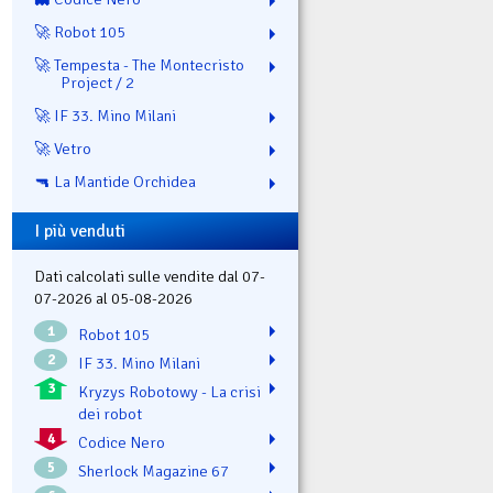
🚀 Robot 105
🚀 Tempesta - The Montecristo
Project / 2
🚀 IF 33. Mino Milani
🚀 Vetro
🔫 La Mantide Orchidea
I più venduti
Dati calcolati sulle vendite dal 07-
07-2026 al 05-08-2026
1
Robot 105
2
IF 33. Mino Milani
3
Kryzys Robotowy - La crisi
dei robot
4
Codice Nero
5
Sherlock Magazine 67