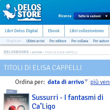
Ricerca
Libri Delos Digital
Ebook
Libri collezionismo
Sfoglia per
Ultimi arrivi
Per editore
Per collana
Per autore
DELOSBOOKS
>
AUTORI
> TITOLI DI ELISA CAPPELLI
TITOLI DI ELISA CAPPELLI
Ordina per:
data di arrivo
più ven
LIBRI
Sussurri - I fantasmi di
Ca’Ligo