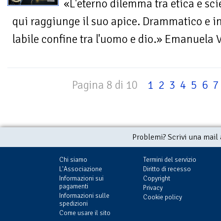
«L'eterno dilemma tra etica e sc
qui raggiunge il suo apice. Drammatico e in
labile confine tra l'uomo e dio.» Emanuela 
Pagina 8 di 10
1
2
3
4
5
6
7
Problemi? Scrivi una mail
Chi siamo
Termini del servizio
L'Associazione
Diritto di recesso
Informazioni sui
Copyright
pagamenti
Privacy
Informazioni sulle
Cookie policy
spedizioni
Come usare il sito