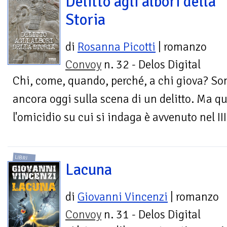
Delitto agli albori della
Storia
di
Rosanna Picotti
| romanzo
Convoy
n. 32 - Delos Digital
Chi, come, quando, perché, a chi giova? So
ancora oggi sulla scena di un delitto. Ma q
l'omicidio su cui si indaga è avvenuto nel II
LIBRI
Lacuna
di
Giovanni Vincenzi
| romanzo
Convoy
n. 31 - Delos Digital