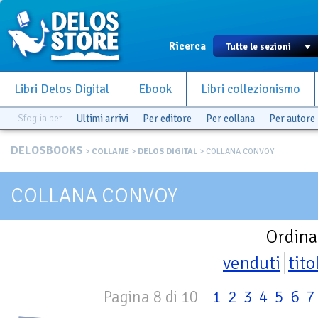
Ricerca
Libri Delos Digital
Ebook
Libri collezionismo
Sfoglia per
Ultimi arrivi
Per editore
Per collana
Per autore
DELOSBOOKS
>
COLLANE
>
DELOS DIGITAL
> COLLANA CONVOY
COLLANA CONVOY
Ordina
venduti
tito
Pagina 8 di 10
1
2
3
4
5
6
7