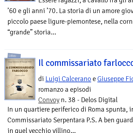
Essere ragazzi, a cavallo fra gli 
’60 e gli anni ’70. La storia di un amore gio
piccolo paese ligure-piemontese, nella corn
“grande” storia...
LIBRI
Il commissariato farlocc
di
Luigi Calcerano
e
Giuseppe Fi
romanzo a episodi
Convoy
n. 38 - Delos Digital
In un quartiere periferico di Roma spunta, i
Commissariato Serpentara P.S. A ben guarda
in quel vecchio villino...