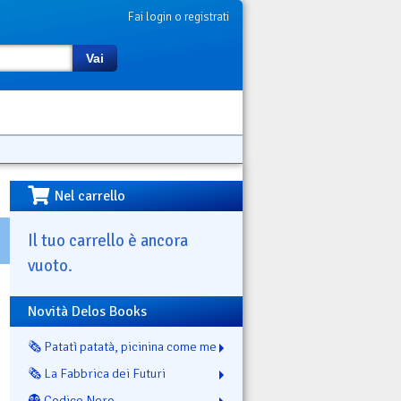
Fai login o registrati
Vai
Nel carrello
Il tuo carrello è ancora
vuoto.
Novità Delos Books
🗞️ Patatì patatà, picinina come me
🗞️ La Fabbrica dei Futuri
👻 Codice Nero