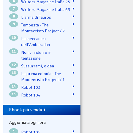
6
Writers Magazine Italia 25
7
Writers Magazine Italia 63
8
L'arma di Tauros
9
Tempesta - The
Montecristo Project / 2
10
La meccanica
dell'Ambaradan
11
Non ci indurre in
tentazione
12
Sussurrami, o dea
13
La prima colonia - The
Montecristo Project / 1
14
Robot 103
15
Robot 104
Ebook più venduti
Aggiornata ogni ora
1
Robot 105