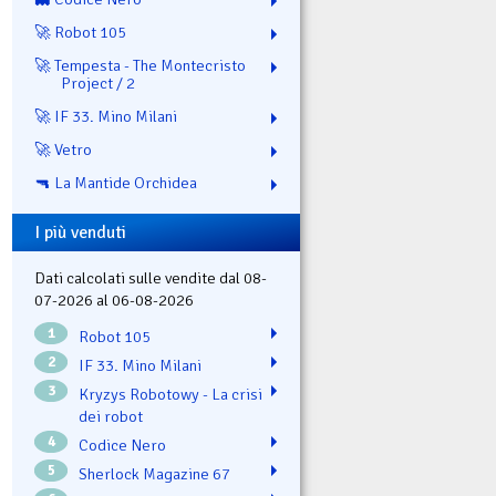
🚀 Robot 105
🚀 Tempesta - The Montecristo
Project / 2
🚀 IF 33. Mino Milani
🚀 Vetro
🔫 La Mantide Orchidea
I più venduti
Dati calcolati sulle vendite dal 08-
07-2026 al 06-08-2026
1
Robot 105
2
IF 33. Mino Milani
3
Kryzys Robotowy - La crisi
dei robot
4
Codice Nero
5
Sherlock Magazine 67