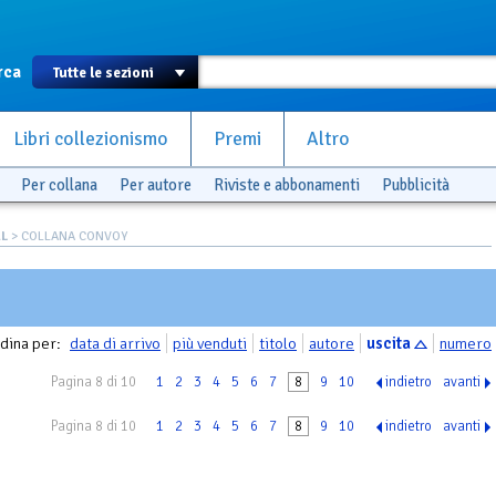
rca
Libri collezionismo
Premi
Altro
Per collana
Per autore
Riviste e abbonamenti
Pubblicità
AL
> COLLANA CONVOY
dina per:
data di arrivo
più venduti
titolo
autore
uscita
numero
Pagina 8 di 10
1
2
3
4
5
6
7
8
9
10
indietro
avanti
Pagina 8 di 10
1
2
3
4
5
6
7
8
9
10
indietro
avanti