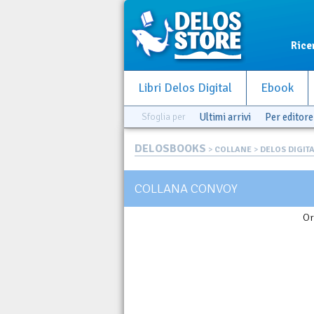
Rice
Libri Delos Digital
Ebook
Sfoglia per
Ultimi arrivi
Per editore
DELOSBOOKS
>
COLLANE
>
DELOS DIGIT
COLLANA CONVOY
Or