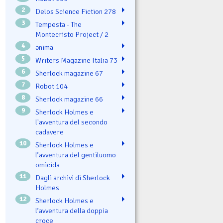
2
Delos Science Fiction 278
3
Tempesta - The
Montecristo Project / 2
4
ənima
5
Writers Magazine Italia 73
6
Sherlock magazine 67
7
Robot 104
8
Sherlock magazine 66
9
Sherlock Holmes e
l'avventura del secondo
cadavere
10
Sherlock Holmes e
l’avventura del gentiluomo
omicida
11
Dagli archivi di Sherlock
Holmes
12
Sherlock Holmes e
l’avventura della doppia
croce