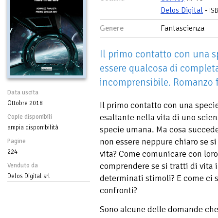
Delos Digital
-
IS
Genere
Fantascienza
Il primo contatto con una s
essere qualcosa di complet
incomprensibile. Romanzo fi
Data uscita
Ottobre 2018
Il primo contatto con una specie
esaltante nella vita di uno scienz
Copie disponibili
ampia disponibilità
specie umana. Ma cosa succede s
non essere neppure chiaro se si 
Pagine
224
vita? Come comunicare con loro 
comprendere se si tratti di vita i
Venduto da
Delos Digital srl
determinati stimoli? E come ci 
confronti?
Sono alcune delle domande che 