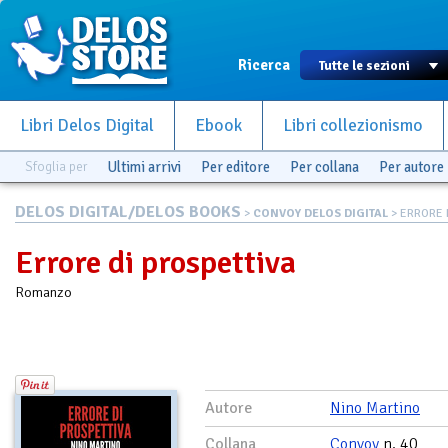
Ricerca
Libri Delos Digital
Ebook
Libri collezionismo
Sfoglia per
Ultimi arrivi
Per editore
Per collana
Per autore
DELOS DIGITAL/DELOS BOOKS
>
CONVOY DELOS DIGITAL
> ERRORE 
Errore di prospettiva
Romanzo
Autore
Nino Martino
Collana
Convoy
n. 40