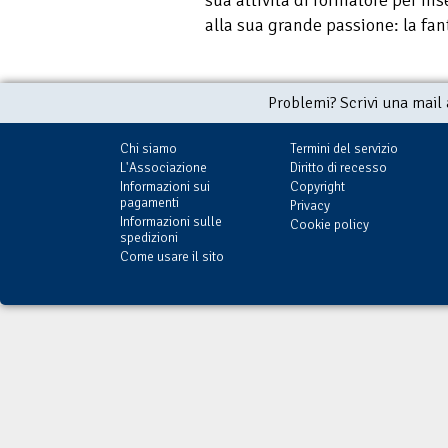
sua attività di formatore per in
alla sua grande passione: la fa
Problemi? Scrivi una mail
Chi siamo
Termini del servizio
L'Associazione
Diritto di recesso
Informazioni sui
Copyright
pagamenti
Privacy
Informazioni sulle
Cookie policy
spedizioni
Come usare il sito