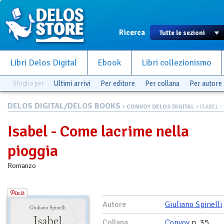
Ricerca
Libri Delos Digital
Ebook
Libri collezionismo
Sfoglia per
Ultimi arrivi
Per editore
Per collana
Per autore
DELOS DIGITAL/DELOS BOOKS
>
CONVOY DELOS DIGITAL
> ISABEL -
Isabel - Come lacrime nella
pioggia
Romanzo
Autore
Giuliano Spinelli
Collana
Convoy
n. 35