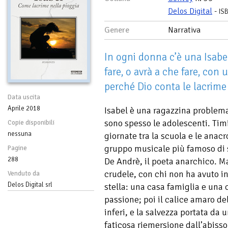
Delos Digital
-
IS
Genere
Narrativa
In ogni donna c’è una Isab
fare, o avrà a che fare, con u
perché Dio conta le lacrime
Data uscita
Aprile 2018
Isabel è una ragazzina problema
sono spesso le adolescenti. Timi
Copie disponibili
nessuna
giornate tra la scuola e le anacr
gruppo musicale più famoso di s
Pagine
288
De Andrè, il poeta anarchico. M
crudele, con chi non ha avuto i
Venduto da
Delos Digital srl
stella: una casa famiglia e una 
passione; poi il calice amaro del
inferi, e la salvezza portata da 
faticosa riemersione dall’abis