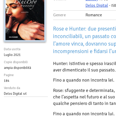
Delos Digital
-
IS
Genere
Romance
Rose e Hunter: due presenti 
inconciliabili, un passato 
l’amore vinca, dovranno sup
Data uscita
incomprensioni e fidarsi l’un
Luglio 2021
Copie disponibili
Hunter: istintivo e spesso irasc
ampia disponibilità
aver dimenticato il suo passato.
Pagine
Fino a quando non incontra lei.
184
Venduto da
Rose: sfuggente e determinata, 
Delos Digital srl
che l’aspetta nel futuro e al su
qualche pensiero di tanto in tan
Fino a quando non incontra lui.