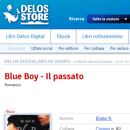
Ricerca
Libri Delos Digital
Ebook
Libri collezionismo
Sfoglia per
Ultimi arrivi
Per editore
Per collana
Per autore
DELOS DIGITAL/DELOS BOOKS
>
CONVOY DELOS DIGITAL
> BLUE BOY
Blue Boy - Il passato
Romanzo
Autore
Blake R.
Collana
Convoy
n. 82