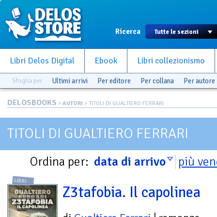
Ricerca
Libri Delos Digital
Ebook
Libri collezionismo
Sfoglia per
Ultimi arrivi
Per editore
Per collana
Per autore
DELOSBOOKS
>
AUTORI
> TITOLI DI GUALTIERO FERRARI
TITOLI DI GUALTIERO FERRARI
Ordina per:
data di arrivo
più ven
LIBRI
Z3tafobia. Il capolinea