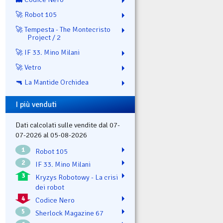
🚀 Robot 105
🚀 Tempesta - The Montecristo
Project / 2
🚀 IF 33. Mino Milani
🚀 Vetro
🔫 La Mantide Orchidea
I più venduti
Dati calcolati sulle vendite dal 07-
07-2026 al 05-08-2026
1
Robot 105
2
IF 33. Mino Milani
3
Kryzys Robotowy - La crisi
dei robot
4
Codice Nero
5
Sherlock Magazine 67