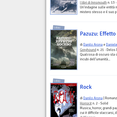
I libri di Innsmouth
n. 13 -
Un'indagine sulle entità n
mistero stesso e il suo p
LIBRI
Pazuzu: Effett
di
Danilo Arona
e
Daniele
Greyhound
n. 21 - Delos 
Qualcosa di oscuro sta c
incubi dell’umanità...
LIBRI
Rock
di
Danilo Arona
| Roman
Horror.it
n. 2 - Solid
Musica, horror, grandi pa
cui è difficile staccarsi, 