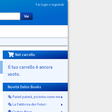
Fai login o registrati
Vai
Nel carrello
Il tuo carrello è ancora
vuoto.
Novità Delos Books
🗞️ Patatì patatà, picinina come me
🗞️ La Fabbrica dei Futuri
👻 Codice Nero