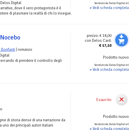
 Delos Digital
Venduto da Delos Digital srl
» Vedi scheda completa
arrative, dove il vero protagonista è il
otere di plasmare la realtà di chi lo insegue.
prezzo:
€ 18,00
o Nocebo
con Delos Card:
€
17,10
 Bonfanti
| romanzo
Digital
Prodotto nuovo
ercando di prendere il controllo degli
Venduto da Delos Digital srl
» Vedi scheda completa
Esaurito
zo
Prodotto nuovo
gine di storia dense di una narrazione da
Venduto da Delos Digital srl
da uno dei principali autori italiani
» Vedi scheda completa