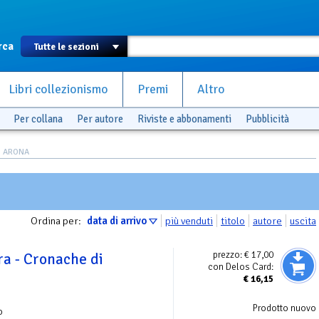
rca
Libri collezionismo
Premi
Altro
Per collana
Per autore
Riviste e abbonamenti
Pubblicità
O ARONA
Ordina per:
data di arrivo
più venduti
titolo
autore
uscita
prezzo:
€ 17,00
a - Cronache di
con Delos Card:
€
16,15
Prodotto nuovo
o