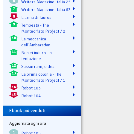
6
Writers Magazine Italia 25
7
Writers Magazine Italia 63
8
L'arma di Tauros
9
Tempesta - The
Montecristo Project / 2
10
La meccanica
dell'Ambaradan
11
Non ci indurre in
tentazione
12
Sussurrami, o dea
13
La prima colonia - The
Montecristo Project / 1
14
Robot 103
15
Robot 104
Ebook più venduti
Aggiornata ogni ora
1
Robot 105