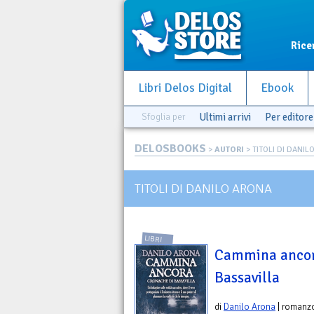
Rice
Libri Delos Digital
Ebook
Sfoglia per
Ultimi arrivi
Per editore
DELOSBOOKS
>
AUTORI
> TITOLI DI DANIL
TITOLI DI DANILO ARONA
LIBRI
Cammina ancor
Bassavilla
di
Danilo Arona
| romanz