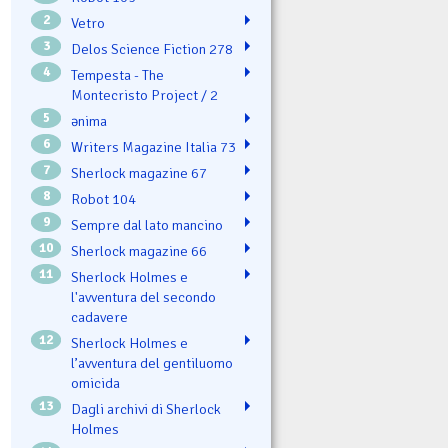
2
Vetro
3
Delos Science Fiction 278
4
Tempesta - The
Montecristo Project / 2
5
ənima
6
Writers Magazine Italia 73
7
Sherlock magazine 67
8
Robot 104
9
Sempre dal lato mancino
10
Sherlock magazine 66
11
Sherlock Holmes e
l'avventura del secondo
cadavere
12
Sherlock Holmes e
l’avventura del gentiluomo
omicida
13
Dagli archivi di Sherlock
Holmes