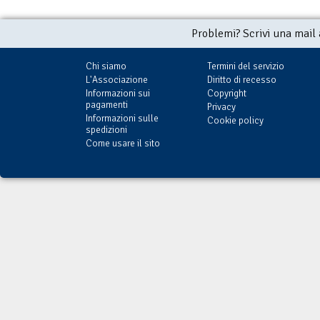
Problemi? Scrivi una mail
Chi siamo
Termini del servizio
L'Associazione
Diritto di recesso
Informazioni sui
Copyright
pagamenti
Privacy
Informazioni sulle
Cookie policy
spedizioni
Come usare il sito