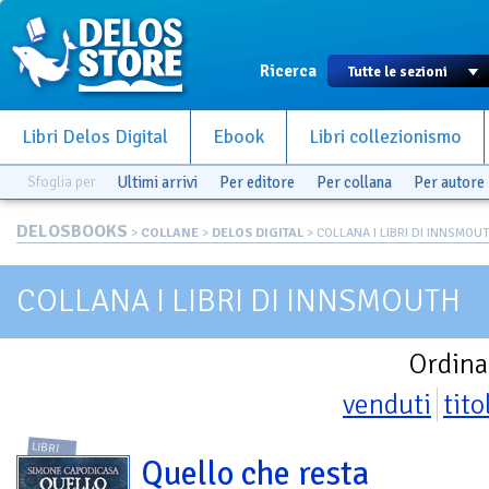
Ricerca
Libri Delos Digital
Ebook
Libri collezionismo
Sfoglia per
Ultimi arrivi
Per editore
Per collana
Per autore
DELOSBOOKS
>
COLLANE
>
DELOS DIGITAL
> COLLANA I LIBRI DI INNSMOU
COLLANA I LIBRI DI INNSMOUTH
Ordina
venduti
tito
LIBRI
Quello che resta