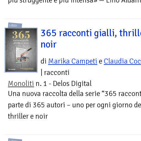
più struggente e più intensa» — Lino Aldan
LIBRI
365 racconti gialli, thrill
noir
di
Marika Campeti
e
Claudia Co
| racconti
Monoliti
n. 1 - Delos Digital
Una nuova raccolta della serie “365 raccont
parte di 365 autori – uno per ogni giorno de
thriller e noir