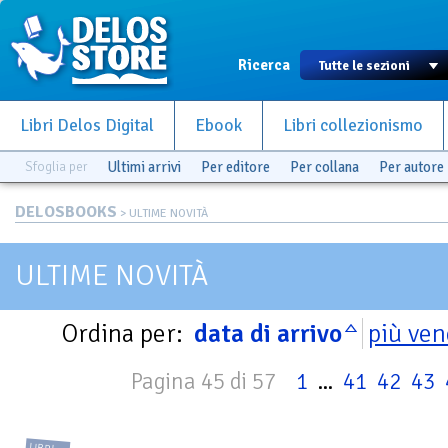
Ricerca
Libri Delos Digital
Ebook
Libri collezionismo
Sfoglia per
Ultimi arrivi
Per editore
Per collana
Per autore
DELOSBOOKS
> ULTIME NOVITÀ
ULTIME NOVITÀ
Ordina per:
data di arrivo
più ven
Pagina 45 di 57
1
...
41
42
43