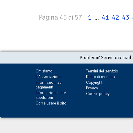
Pagina 45 di 57
1
...
41
42
43
Problemi? Scrivi una mail
Chi siamo
Termini del servizio
L'Associazione
Diritto di recesso
Informazioni sui
Copyright
pagamenti
Privacy
Informazioni sulle
Cookie policy
spedizioni
Come usare il sito