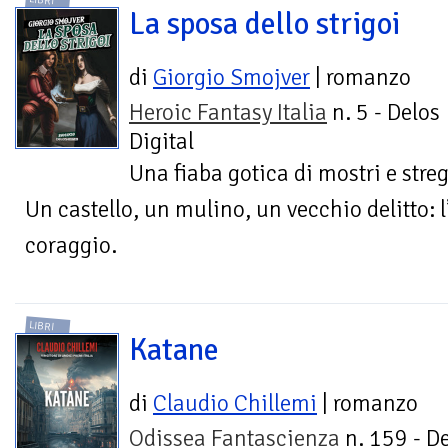
LIBRI
La sposa dello strigoi
di
Giorgio Smojver
| romanzo
Heroic Fantasy Italia
n. 5 - Delos
Digital
Una fiaba gotica di mostri e streg
Un castello, un mulino, un vecchio delitto: l’
coraggio.
LIBRI
Katane
di
Claudio Chillemi
| romanzo
Odissea Fantascienza
n. 159 - D