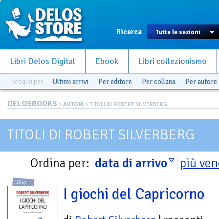
Ricerca
Libri Delos Digital
Ebook
Libri collezionismo
Sfoglia per
Ultimi arrivi
Per editore
Per collana
Per autore
DELOSBOOKS
>
AUTORI
> TITOLI DI ROBERT SILVERBERG
TITOLI DI ROBERT SILVERBERG
Ordina per:
data di arrivo
più ven
LIBRI
I giochi del Capricorno