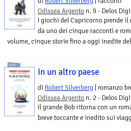
di
Robert Silverberg
| racconti
Odissea Argento
n. 9 - Delos Digi
I giochi del Capricorno prende i
da uno dei cinque racconti e roma
volume, cinque storie fino a oggi inedite de
LIBRI
In un altro paese
di
Robert Silverberg
| romanzo br
Odissea Argento
n. 2 - Delos Digi
Il grande Bob ritorna con un ro
breve toccante e inedito sui viag