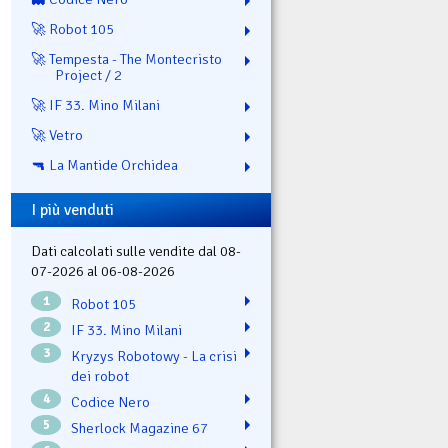
🚀 Robot 105
🚀 Tempesta - The Montecristo
Project / 2
🚀 IF 33. Mino Milani
🚀 Vetro
🔫 La Mantide Orchidea
I più venduti
Dati calcolati sulle vendite dal 08-
07-2026 al 06-08-2026
1
Robot 105
2
IF 33. Mino Milani
3
Kryzys Robotowy - La crisi
dei robot
4
Codice Nero
5
Sherlock Magazine 67