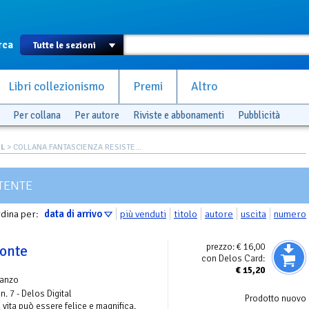
rca
Libri collezionismo
Premi
Altro
Per collana
Per autore
Riviste e abbonamenti
Pubblicità
AL
> COLLANA FANTASCIENZA RESISTE...
TENTE
dina per:
data di arrivo
più venduti
titolo
autore
uscita
numero
prezzo:
€ 16,00
zonte
con Delos Card:
€
15,20
manzo
n. 7 - Delos Digital
Prodotto nuovo
la vita può essere felice e magnifica.