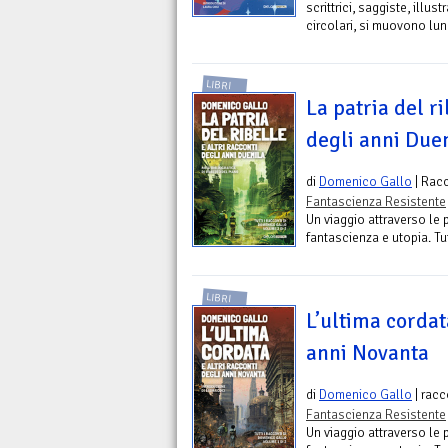
scrittrici, saggiste, illus
circolari, si muovono lung
LIBRI
La patria del ri
degli anni Due
di
Domenico Gallo
| Racc
Fantascienza Resistente
Un viaggio attraverso le p
fantascienza e utopia. T
LIBRI
L’ultima cordata
anni Novanta
di
Domenico Gallo
| racc
Fantascienza Resistente
Un viaggio attraverso le p