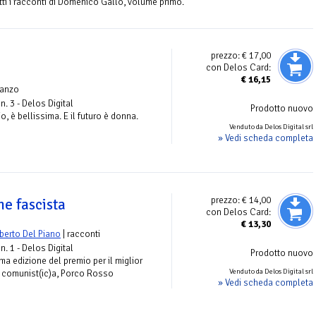
tti i racconti di Domenico Gallo, volume primo.
prezzo:
€ 17,00
con Delos Card:
€
16,15
manzo
n. 3 - Delos Digital
Prodotto nuovo
io, è bellissima. E il futuro è donna.
Venduto da Delos Digital srl
» Vedi scheda completa
prezzo:
€ 14,00
e fascista
con Delos Card:
€
13,30
berto Del Piano
| racconti
n. 1 - Delos Digital
Prodotto nuovo
rima edizione del premio per il miglior
Venduto da Delos Digital srl
a comunist(ic)a, Porco Rosso
» Vedi scheda completa