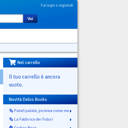
Fai login o registrati
Vai
Nel carrello
Il tuo carrello è ancora
vuoto.
Novità Delos Books
🗞️ Patatì patatà, picinina come me
🗞️ La Fabbrica dei Futuri
👻 Codice Nero