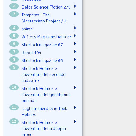
2
Delos Science Fiction 278
3
Tempesta - The
Montecristo Project / 2
4
ənima
5
Writers Magazine Italia 73
6
Sherlock magazine 67
7
Robot 104
8
Sherlock magazine 66
9
Sherlock Holmes e
l'avventura del secondo
cadavere
10
Sherlock Holmes e
l’avventura del gentiluomo
omicida
11
Dagli archivi di Sherlock
Holmes
12
Sherlock Holmes e
l’avventura della doppia
croce