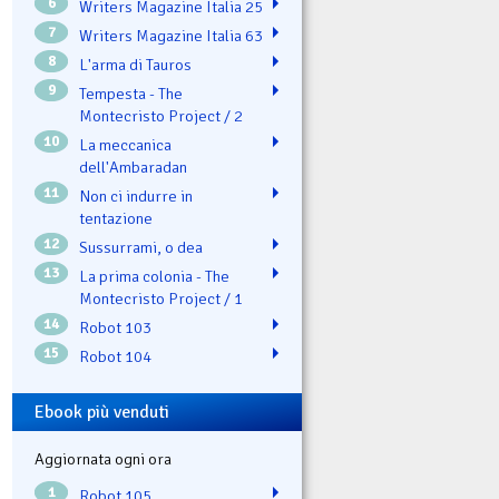
6
Writers Magazine Italia 25
7
Writers Magazine Italia 63
8
L'arma di Tauros
9
Tempesta - The
Montecristo Project / 2
10
La meccanica
dell'Ambaradan
11
Non ci indurre in
tentazione
12
Sussurrami, o dea
13
La prima colonia - The
Montecristo Project / 1
14
Robot 103
15
Robot 104
Ebook più venduti
Aggiornata ogni ora
1
Robot 105