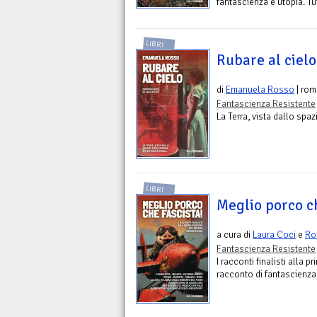
fantascienza e utopia. Tu
LIBRI
Rubare al cielo
di
Emanuela Rosso
| ro
Fantascienza Resistente
La Terra, vista dallo spaz
LIBRI
Meglio porco ch
a cura di
Laura Coci
e
Ro
Fantascienza Resistente
I racconti finalisti alla p
racconto di fantascienz