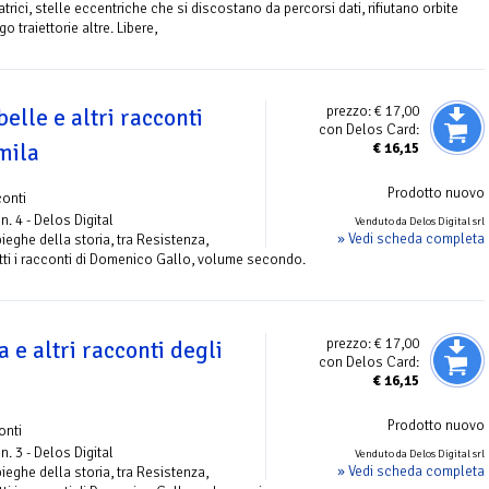
tratrici, stelle eccentriche che si discostano da percorsi dati, rifiutano orbite
o traiettorie altre. Libere,
prezzo:
€ 17,00
belle e altri racconti
con Delos Card:
mila
€
16,15
Prodotto nuovo
onti
n. 4 - Delos Digital
Venduto da Delos Digital srl
» Vedi scheda completa
ieghe della storia, tra Resistenza,
utti i racconti di Domenico Gallo, volume secondo.
prezzo:
€ 17,00
 e altri racconti degli
con Delos Card:
€
16,15
Prodotto nuovo
onti
n. 3 - Delos Digital
Venduto da Delos Digital srl
» Vedi scheda completa
ieghe della storia, tra Resistenza,