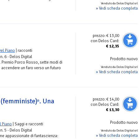
Venduto da Delos Digital srl
» Vedi scheda completa
prezzo:
€ 13,00
con Delos Card:
€
12,35
el Piano
| racconti
n. 6 - Delos Digital
Prodotto nuovo
 al Premio Porco Rosso, sette modi di
Venduto da Delos Digital srl
e accendere un faro verso un futuro
» Vedi scheda completa
prezzo:
€ 14,00
 (femministe)ⁿ. Una
con Delos Card:
€
13,30
Prodotto nuovo
l Piano
| Saggi e racconti
n. 5 - Delos Digital
Venduto da Delos Digital srl
» Vedi scheda completa
ne appassionate di fantascienza: