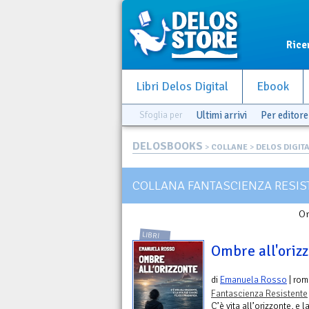
Rice
Libri Delos Digital
Ebook
Sfoglia per
Ultimi arrivi
Per editore
DELOSBOOKS
>
COLLANE
>
DELOS DIGIT
COLLANA FANTASCIENZA RESIS
Or
LIBRI
Ombre all'oriz
di
Emanuela Rosso
| ro
Fantascienza Resistente
C’è vita all’orizzonte, e 