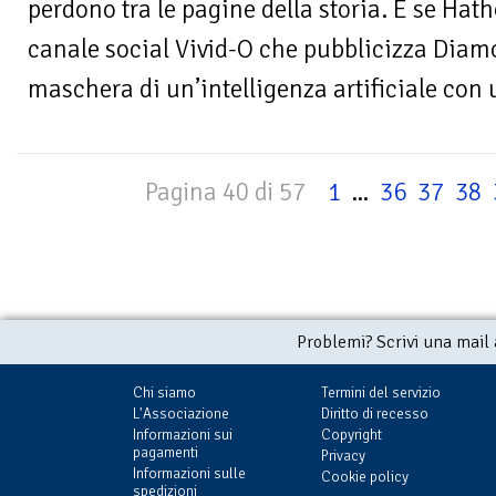
perdono tra le pagine della storia. E se Hat
canale social Vivid-O che pubblicizza Diamo
maschera di un’intelligenza artificiale con
Pagina 40 di 57
1
...
36
37
38
Problemi? Scrivi una mail
Chi siamo
Termini del servizio
L'Associazione
Diritto di recesso
Informazioni sui
Copyright
pagamenti
Privacy
Informazioni sulle
Cookie policy
spedizioni