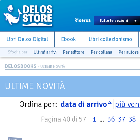
Ricerca
Libri Delos Digital
Ebook
Libri collezionismo
Sfoglia per
Ultimi arrivi
Per editore
Per collana
Per autore
DELOSBOOKS
> ULTIME NOVITÀ
ULTIME NOVITÀ
Ordina per:
data di arrivo
più ven
Pagina 40 di 57
1
...
36
37
38