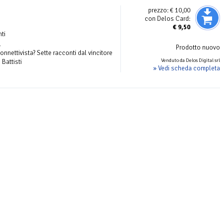
prezzo:
€ 10,00
con Delos Card:
€
9,50
ti
l
Prodotto nuovo
onnettivista? Sette racconti dal vincitore
Venduto da Delos Digital srl
Battisti
» Vedi scheda completa