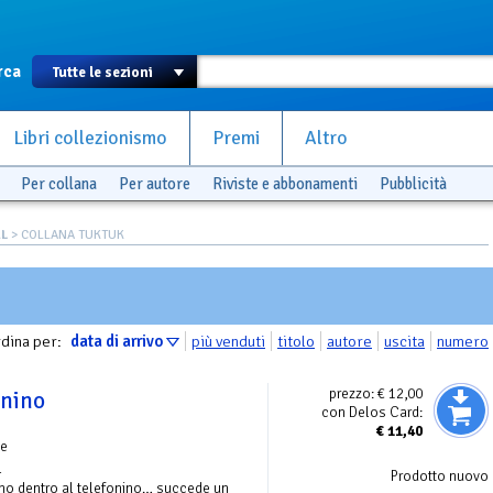
rca
Libri collezionismo
Premi
Altro
Per collana
Per autore
Riviste e abbonamenti
Pubblicità
AL
> COLLANA TUKTUK
dina per:
data di arrivo
più venduti
titolo
autore
uscita
numero
prezzo:
€ 12,00
onino
con Delos Card:
€
11,40
le
l
Prodotto nuovo
ono dentro al telefonino… succede un