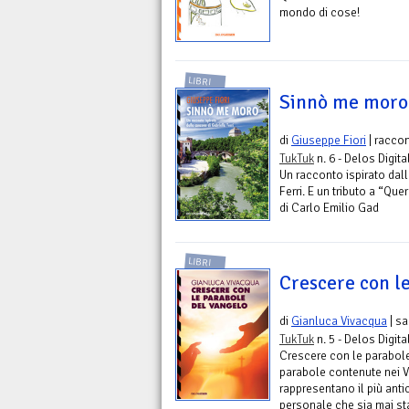
mondo di cose!
LIBRI
Sinnò me moro
di
Giuseppe Fiori
| racco
TukTuk
n. 6 - Delos Digita
Un racconto ispirato dal
Ferri. E un tributo a “Que
di Carlo Emilio Gad
LIBRI
Crescere con l
di
Gianluca Vivacqua
| sa
TukTuk
n. 5 - Delos Digita
Crescere con le parabole
parabole contenute nei Va
rappresentano il più anti
personale che sia mai stat