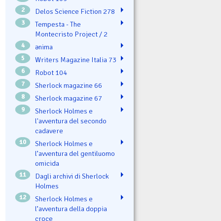
2
Delos Science Fiction 278
3
Tempesta - The
Montecristo Project / 2
4
ənima
5
Writers Magazine Italia 73
6
Robot 104
7
Sherlock magazine 66
8
Sherlock magazine 67
9
Sherlock Holmes e
l'avventura del secondo
cadavere
10
Sherlock Holmes e
l’avventura del gentiluomo
omicida
11
Dagli archivi di Sherlock
Holmes
12
Sherlock Holmes e
l’avventura della doppia
croce