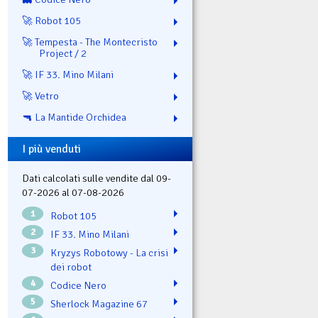
🚀 Robot 105
🚀 Tempesta - The Montecristo
Project / 2
🚀 IF 33. Mino Milani
🚀 Vetro
🔫 La Mantide Orchidea
I più venduti
Dati calcolati sulle vendite dal 09-
07-2026 al 07-08-2026
1
Robot 105
2
IF 33. Mino Milani
3
Kryzys Robotowy - La crisi
dei robot
4
Codice Nero
5
Sherlock Magazine 67