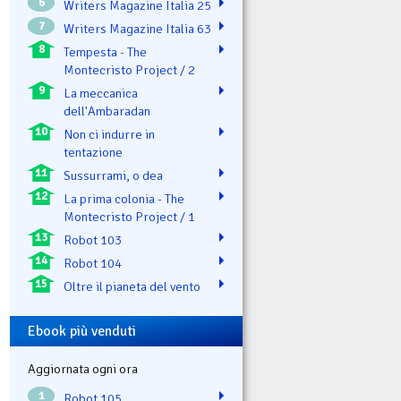
6
Writers Magazine Italia 25
7
Writers Magazine Italia 63
8
Tempesta - The
Montecristo Project / 2
9
La meccanica
dell'Ambaradan
10
Non ci indurre in
tentazione
11
Sussurrami, o dea
12
La prima colonia - The
Montecristo Project / 1
13
Robot 103
14
Robot 104
15
Oltre il pianeta del vento
Ebook più venduti
Aggiornata ogni ora
1
Robot 105