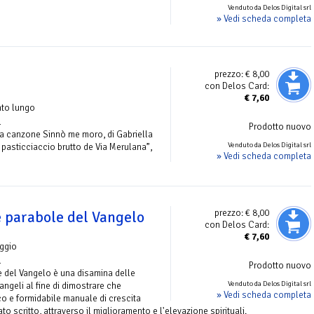
Venduto da Delos Digital srl
» Vedi scheda completa
prezzo:
€ 8,00
con Delos Card:
€
7,60
nto lungo
l
Prodotto nuovo
la canzone Sinnò me moro, di Gabriella
Venduto da Delos Digital srl
r pasticciaccio brutto de Via Merulana”,
» Vedi scheda completa
prezzo:
€ 8,00
e parabole del Vangelo
con Delos Card:
€
7,60
ggio
l
Prodotto nuovo
 del Vangelo è una disamina delle
Venduto da Delos Digital srl
ngeli al fine di dimostrare che
» Vedi scheda completa
co e formidabile manuale di crescita
o scritto, attraverso il miglioramento e l'elevazione spirituali.