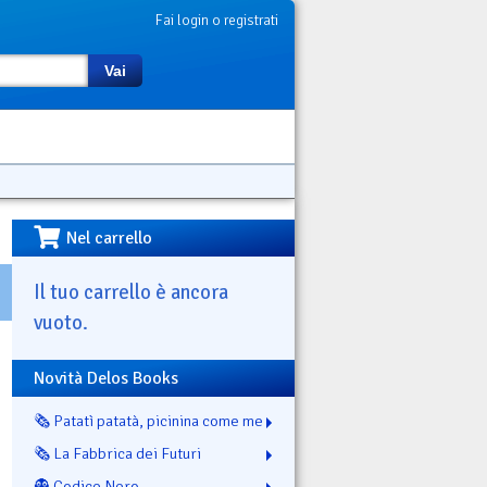
Fai login o registrati
Vai
Nel carrello
Il tuo carrello è ancora
vuoto.
Novità Delos Books
🗞️ Patatì patatà, picinina come me
🗞️ La Fabbrica dei Futuri
👻 Codice Nero