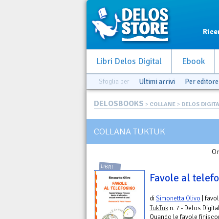
Rice
Libri Delos Digital
Ebook
Sfoglia per
Ultimi arrivi
Per editore
DELOSBOOKS
>
COLLANE
>
DELOS DIGIT
COLLANA TUKTUK
Or
LIBRI
Favole al telef
di
Simonetta Olivo
| favo
TukTuk
n. 7 - Delos Digita
Quando le favole finisc