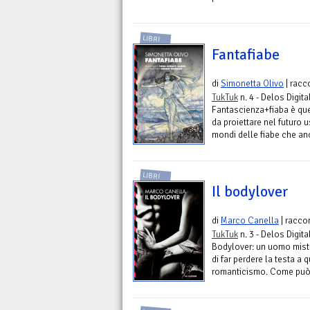
LIBRI
Fantafiabe
di
Simonetta Olivo
| racc
TukTuk
n. 4 - Delos Digita
Fantascienza+fiaba è que
da proiettare nel futuro 
mondi delle fiabe che an
LIBRI
Il bodylover
di
Marco Canella
| racco
TukTuk
n. 3 - Delos Digita
Bodylover: un uomo mist
di far perdere la testa a
romanticismo. Come può r