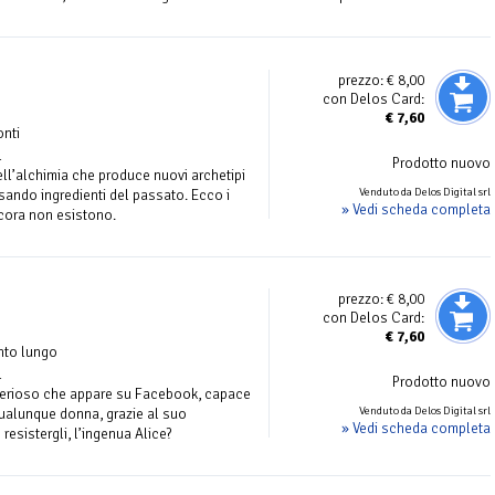
prezzo:
€ 8,00
con Delos Card:
€
7,60
onti
l
Prodotto nuovo
ll’alchimia che produce nuovi archetipi
Venduto da Delos Digital srl
usando ingredienti del passato. Ecco i
» Vedi scheda completa
cora non esistono.
prezzo:
€ 8,00
con Delos Card:
€
7,60
nto lungo
l
Prodotto nuovo
erioso che appare su Facebook, capace
Venduto da Delos Digital srl
 qualunque donna, grazie al suo
» Vedi scheda completa
esistergli, l’ingenua Alice?