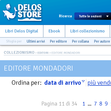
Ricerca
Libri Delos Digital
Ebook
Libri collezionismo
Sfoglia per
Ultimi arrivi
Per editore
Per collana
Per autore
COLLEZIONISMO
>
EDITORI
> EDITORE MONDADORI
EDITORE MONDADORI
Ordina per:
data di arrivo
più vend
Pagina 11 di 34
1
...
7
8
9