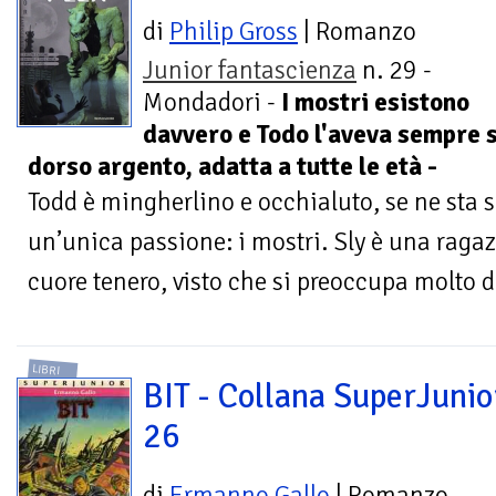
di
Philip Gross
| Romanzo
Junior fantascienza
n. 29 -
Mondadori -
I mostri esistono
davvero e Todo l'aveva sempre sa
dorso argento, adatta a tutte le età -
Todd è mingherlino e occhialuto, se ne sta 
un’unica passione: i mostri. Sly è una raga
cuore tenero, visto che si preoccupa molto dei
LIBRI
BIT - Collana SuperJunio
26
di
Ermanno Gallo
| Romanzo