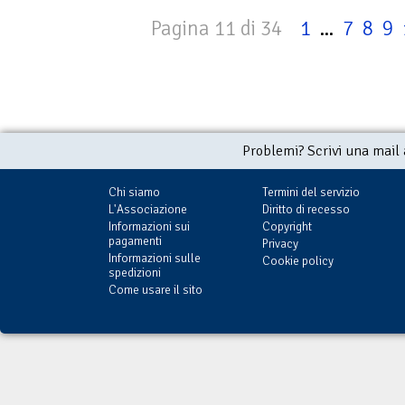
Pagina 11 di 34
1
...
7
8
9
Problemi? Scrivi una mail
Chi siamo
Termini del servizio
L'Associazione
Diritto di recesso
Informazioni sui
Copyright
pagamenti
Privacy
Informazioni sulle
Cookie policy
spedizioni
Come usare il sito