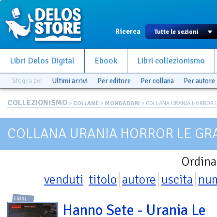
Ricerca
Libri Delos Digital
Ebook
Libri collezionismo
Sfoglia per
Ultimi arrivi
Per editore
Per collana
Per autore
COLLEZIONISMO
>
COLLANE
>
MONDADORI
> COLLANA URANIA HORROR L
COLLANA URANIA HORROR LE GR
Ordina
venduti
titolo
autore
uscita
nu
LIBRI
Hanno Sete - Urania Le