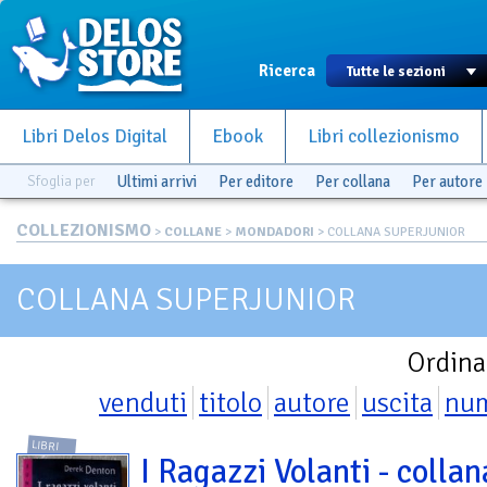
Ricerca
Libri Delos Digital
Ebook
Libri collezionismo
Sfoglia per
Ultimi arrivi
Per editore
Per collana
Per autore
COLLEZIONISMO
>
COLLANE
>
MONDADORI
> COLLANA SUPERJUNIOR
COLLANA SUPERJUNIOR
Ordina
venduti
titolo
autore
uscita
nu
LIBRI
I Ragazzi Volanti - collan