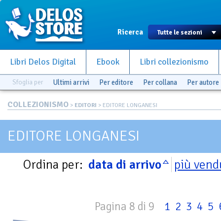
Ricerca
Libri Delos Digital
Ebook
Libri collezionismo
Sfoglia per
Ultimi arrivi
Per editore
Per collana
Per autore
COLLEZIONISMO
>
EDITORI
> EDITORE LONGANESI
EDITORE LONGANESI
Ordina per:
data di arrivo
più vend
Pagina 8 di 9
1
2
3
4
5