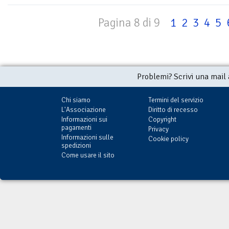
Pagina 8 di 9
1
2
3
4
5
Problemi? Scrivi una mail
Chi siamo
Termini del servizio
L'Associazione
Diritto di recesso
Informazioni sui
Copyright
pagamenti
Privacy
Informazioni sulle
Cookie policy
spedizioni
Come usare il sito