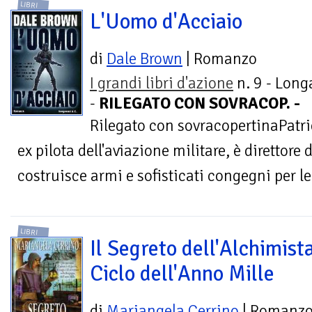
LIBRI
L'Uomo d'Acciaio
di
Dale Brown
| Romanzo
I grandi libri d'azione
n. 9 - Long
-
RILEGATO CON SOVRACOP. -
Rilegato con sovracopertinaPatr
ex pilota dell'aviazione militare, è direttore
costruisce armi e sofisticati congegni per le 
LIBRI
Il Segreto dell'Alchimista
Ciclo dell'Anno Mille
di
Mariangela Cerrino
| Romanz