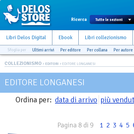
Ricerca
Libri Delos Digital
Ebook
Libri collezionismo
Sfoglia per
Ultimi arrivi
Per editore
Per collana
Per autore
COLLEZIONISMO
>
EDITORI
> EDITORE LONGANESI
EDITORE LONGANESI
Ordina per:
data di arrivo
più vendut
Pagina 8 di 9
1
2
3
4
5