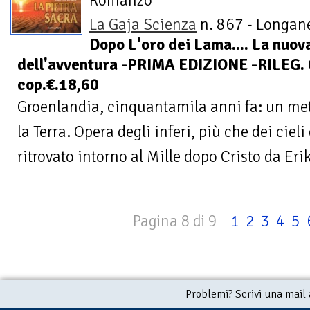
Romanzo
La Gaja Scienza
n. 867 - Longane
Dopo L'oro dei Lama.... La nuov
dell'avventura -PRIMA EDIZIONE -RILEG.
cop.€.18,60
Groenlandia, cinquantamila anni fa: un met
la Terra. Opera degli inferi, più che dei cieli
ritrovato intorno al Mille dopo Cristo da Erik 
Pagina 8 di 9
1
2
3
4
5
Problemi? Scrivi una mail