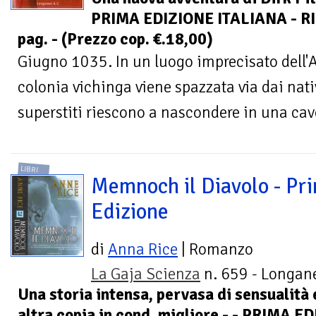
PRIMA EDIZIONE ITALIANA - R
pag. - (Prezzo cop. €.18,00)
Giugno 1035. In un luogo imprecisato dell'
colonia vichinga viene spazzata via dai nati
superstiti riescono a nascondere in una cav
LIBRI
Memnoch il Diavolo - Pr
Edizione
di
Anna Rice
| Romanzo
La Gaja Scienza
n. 659 - Longane
Una storia intensa, pervasa di sensualità 
altra copia in cond. migliore - - PRIMA E