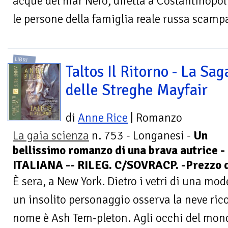
acque del mar Nero, diretta a Costantinopoli
le persone della famiglia reale russa scampat
LIBRI
Taltos Il Ritorno - La Sag
delle Streghe Mayfair
di
Anne Rice
| Romanzo
La gaia scienza
n. 753 - Longanesi -
Un
bellissimo romanzo di una brava autrice
ITALIANA -- RILEG. C/SOVRACP. -Prezzo d
È sera, a New York. Dietro i vetri di una mo
un insolito personaggio osserva la neve rico
nome è Ash Tem-pleton. Agli occhi del mond