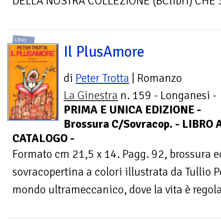
DELLA NOSTRA COLLEZIONE (BClibri) CHE S
LIBRI
Il PlusAmore
di
Peter Trotta
| Romanzo
La Ginestra
n. 159 - Longanesi -
PRIMA E UNICA EDIZIONE -
Brossura C/Sovracop. - LIBRO
CATALOGO -
Formato cm 21,5 x 14. Pagg. 92, brossura e
sovracopertina a colori illustrata da Tullio
mondo ultrameccanico, dove la vita è regolat