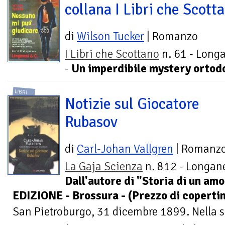
collana I Libri che Scott
di
Wilson Tucker
| Romanzo
I Libri che Scottano
n. 61 - Long
-
Un imperdibile mystery ortod
LIBRI
Notizie sul Giocatore
Rubasov
di
Carl-Johan Vallgren
| Romanz
La Gaja Scienza
n. 812 - Longane
Dall'autore di "Storia di un am
EDIZIONE - Brossura - (Prezzo di coperti
San Pietroburgo, 31 dicembre 1899. Nella su