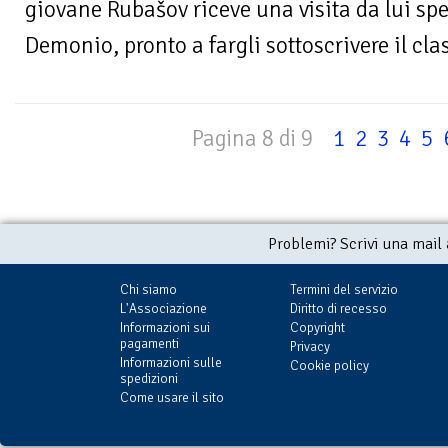
giovane Rubašov riceve una visita da lui spes
Demonio, pronto a fargli sottoscrivere il clas
Pagina 8 di 9
1
2
3
4
5
Problemi? Scrivi una mail
Chi siamo
Termini del servizio
L'Associazione
Diritto di recesso
Informazioni sui
Copyright
pagamenti
Privacy
Informazioni sulle
Cookie policy
spedizioni
Come usare il sito