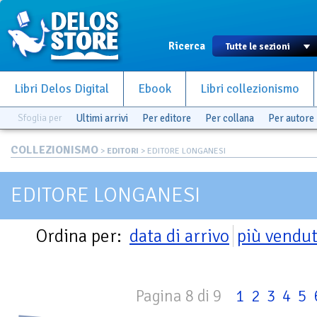
Ricerca
Libri Delos Digital
Ebook
Libri collezionismo
Sfoglia per
Ultimi arrivi
Per editore
Per collana
Per autore
COLLEZIONISMO
>
EDITORI
> EDITORE LONGANESI
EDITORE LONGANESI
Ordina per:
data di arrivo
più vendut
Pagina 8 di 9
1
2
3
4
5