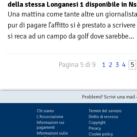
della stessa Longanesi 1 disponibile in Ns
Una mattina come tante altre un giornalista
pur di pagare l'affitto si è prestato a scrivere
si reca ad un campo da golf dove sarebbe...
Pagina 5 di 9
1
2
3
4
5
Problemi? Scrivi una mail
Chi siamo
Termini del servizio
L'Associazione
Diritto di recesso
Informazioni sui
Copyright
pagamenti
Privacy
Informazioni sulle
Cookie policy