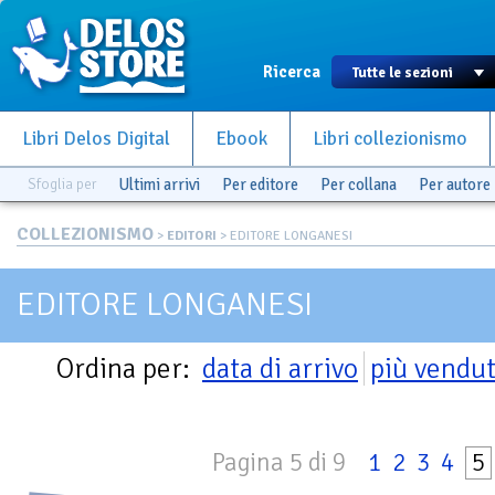
Ricerca
Libri Delos Digital
Ebook
Libri collezionismo
Sfoglia per
Ultimi arrivi
Per editore
Per collana
Per autore
COLLEZIONISMO
>
EDITORI
> EDITORE LONGANESI
EDITORE LONGANESI
Ordina per:
data di arrivo
più vendut
Pagina 5 di 9
1
2
3
4
5