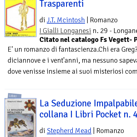
Trasparenti
di
J.T. Mcintosh
| Romanzo
I Gialli Longanesi
n. 29 - Longane
Citato nel catalogo Fs Vegett- 
E' un romanzo di fantascienza.Chi era Greg? 
diciannove e i vent'anni, ma nessuno sapev
dove venisse insieme ai suoi misteriosi comp
LIBRI
La Seduzione Impalpabile
collana I Libri Pocket n.
di
Stepherd Mead
| Romanzo