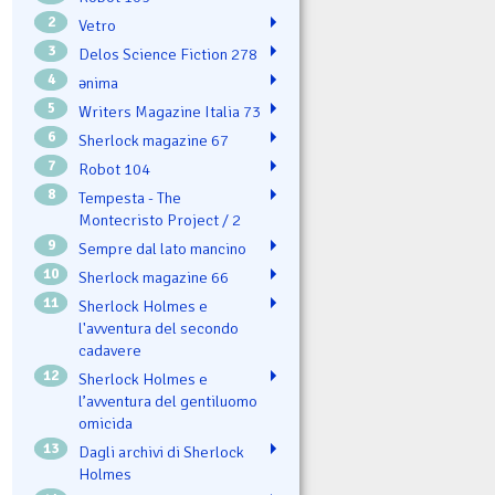
2
Vetro
3
Delos Science Fiction 278
4
ənima
5
Writers Magazine Italia 73
6
Sherlock magazine 67
7
Robot 104
8
Tempesta - The
Montecristo Project / 2
9
Sempre dal lato mancino
10
Sherlock magazine 66
11
Sherlock Holmes e
l'avventura del secondo
cadavere
12
Sherlock Holmes e
l’avventura del gentiluomo
omicida
13
Dagli archivi di Sherlock
Holmes