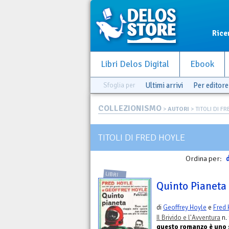
Rice
Libri Delos Digital
Ebook
Sfoglia per
Ultimi arrivi
Per editore
COLLEZIONISMO
>
AUTORI
> TITOLI DI F
TITOLI DI FRED HOYLE
Ordina per:
d
LIBRI
Quinto Pianeta
di
Geoffrey Hoyle
e
Fred 
Il Brivido e l'Avventura
n. 
questo romanzo è uno sc