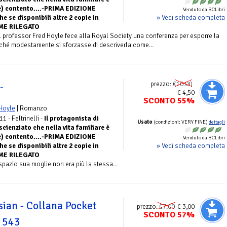
e) contento....-PRIMA EDIZIONE
Venduto da BCLibri
» Vedi scheda completa
se disponibili altre 2 copie in
UME RILEGATO
l professor Fred Hoyle fece alla Royal Society una conferenza per esporre la
nché modestamente si sforzasse di descriverla come...
prezzo:
€10.00
-
€ 4,50
SCONTO 55%
Hoyle
| Romanzo
11 - Feltrinelli -
Il protagonista di
Usato
(condizioni: VERY FINE)
dettagli
ienziato che nella vita familiare è
e) contento....-PRIMA EDIZIONE
Venduto da BCLibri
» Vedi scheda completa
se disponibili altre 2 copie in
UME RILEGATO
pazio sua moglie non era più la stessa...
ssian - Collana Pocket
prezzo:
€7.00
€ 3,00
SCONTO 57%
. 543