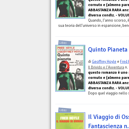
cornuto e (almeno par
ABBASTANZA RARA anche 
diversa condiz. - VOL
Quando, l’anno scorso, i
sua teoria dell’universo in espansione, be
LIBRI
Quinto Pianeta 
di
Geoffrey Hoyle
e
Fred 
Il Brivido e l'Avventura
n. 
questo romanzo è uno sc
cornuto e (almeno par
ABBASTANZA RARA anche 
diversa condiz. - VOL
Dopo quel viaggio nello s
LIBRI
Il Viaggio di O
Fantascienza n