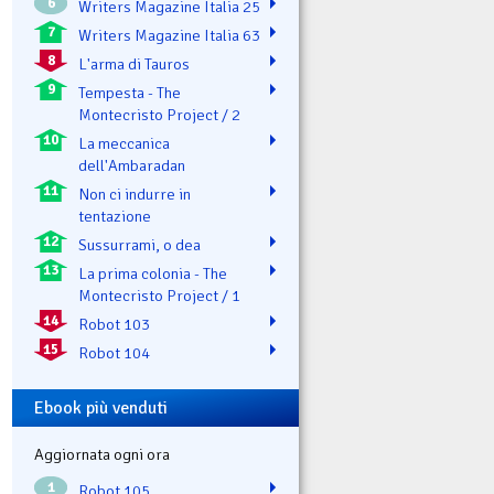
6
Writers Magazine Italia 25
7
Writers Magazine Italia 63
8
L'arma di Tauros
9
Tempesta - The
Montecristo Project / 2
10
La meccanica
dell'Ambaradan
11
Non ci indurre in
tentazione
12
Sussurrami, o dea
13
La prima colonia - The
Montecristo Project / 1
14
Robot 103
15
Robot 104
Ebook più venduti
Aggiornata ogni ora
1
Robot 105