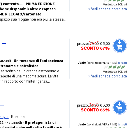
) contento....- PRIMA EDIZIONE
Venduto da BCLibri
» Vedi scheda completa
se disponibili altre 2 copie in
UME RILEGATO/cartonato
pazio sua moglie non era più la stessa...
 --
prezzo:
€9.00
€ 3,00
SCONTO 67%
arzanti -
Un romanzo di fantascienza
Usato
(condizioni: VERY FINE)
dettagli
stronomo e astrofisico
za scritto da un grande astronomo e
Venduto da BCLibri
» Vedi scheda completa
celeste di una macchia scura. La vita
 in rapporto con l’intelligenza...
--
prezzo:
€8.00
€ 3,00
SCONTO 63%
Hoyle
| Romanzo
11 - Feltrinelli -
Il protagonista di
Usato
(condizioni: VERY FINE)
dettagli
ienziato che nella vita familiare è