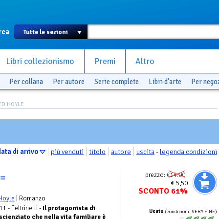
rca
Libri collezionismo
Premi
Altro
Per collana
Per autore
Serie complete
Libri d'arte
Per nego
RED HOYLE
ata di arrivo
più venduti
titolo
autore
uscita
-
legenda condizioni
prezzo:
€14.00
 =
€ 5,50
SCONTO 61%
Hoyle
| Romanzo
11 - Feltrinelli -
Il protagonista di
Usato
(condizioni: VERY FINE)
ienziato che nella vita familiare è