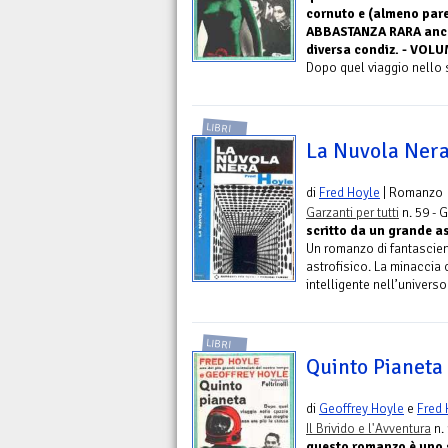
cornuto e (almeno pare
ABBASTANZA RARA anche 
diversa condiz. - VOL
Dopo quel viaggio nello s
LIBRI
La Nuvola Nera
di
Fred Hoyle
| Romanzo
Garzanti per tutti
n. 59 - G
scritto da un grande a
Un romanzo di fantascien
astrofisico. La minaccia 
intelligente nell’universo
LIBRI
Quinto Pianeta 
di
Geoffrey Hoyle
e
Fred 
Il Brivido e l'Avventura
n. 
questo romanzo è uno sc