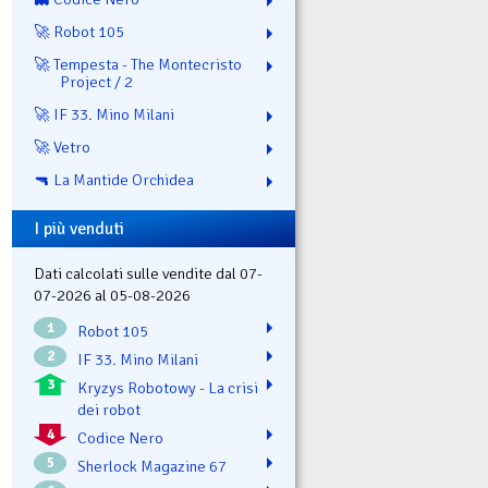
🚀 Robot 105
🚀 Tempesta - The Montecristo
Project / 2
🚀 IF 33. Mino Milani
🚀 Vetro
🔫 La Mantide Orchidea
I più venduti
Dati calcolati sulle vendite dal 07-
07-2026 al 05-08-2026
1
Robot 105
2
IF 33. Mino Milani
3
Kryzys Robotowy - La crisi
dei robot
4
Codice Nero
5
Sherlock Magazine 67