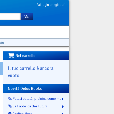
Fai login o registrati
Vai
zio
Nel carrello
Il tuo carrello è ancora
vuoto.
Novità Delos Books
🗞️ Patatì patatà, picinina come me
🗞️ La Fabbrica dei Futuri
👻 Codice Nero