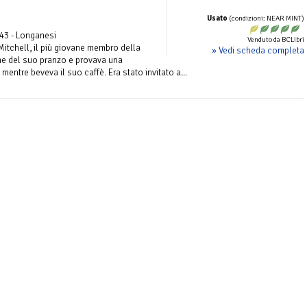
Usato
(condizioni: NEAR MINT)
43 - Longanesi
Venduto da BCLibri
 Mitchell, il più giovane membro della
» Vedi scheda completa
ine del suo pranzo e provava una
entre beveva il suo caffè. Era stato invitato a...