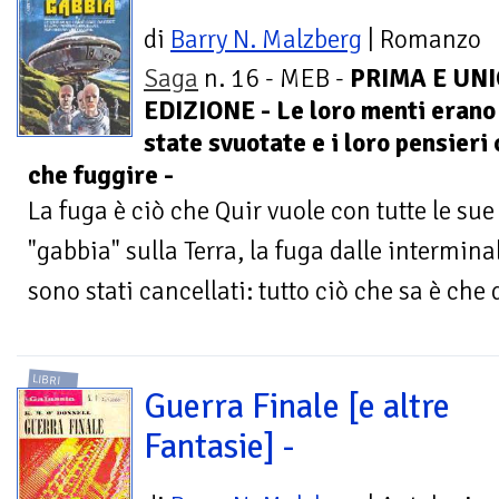
di
Barry N. Malzberg
| Romanzo
Saga
n. 16 - MEB -
PRIMA E UN
EDIZIONE - Le loro menti erano
state svuotate e i loro pensieri
che fuggire -
La fuga è ciò che Quir vuole con tutte le sue
"gabbia" sulla Terra, la fuga dalle intermina
sono stati cancellati: tutto ciò che sa è che 
LIBRI
Guerra Finale [e altre
Fantasie] -