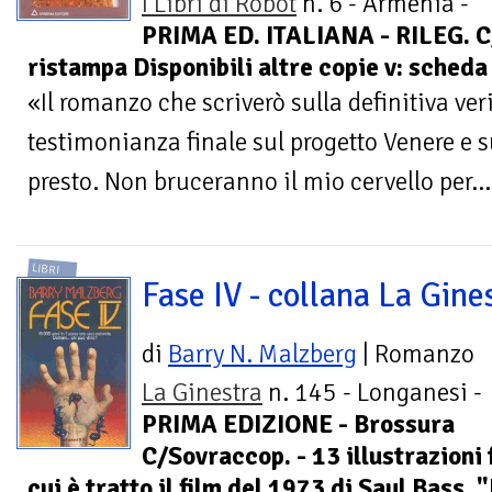
I Libri di Robot
n. 6 - Armenia -
PRIMA ED. ITALIANA - RILEG. 
ristampa Disponibili altre copie v: sched
«Il romanzo che scriverò sulla definitiva veri
testimonianza finale sul progetto Venere e s
presto. Non bruceranno il mio cervello per...
LIBRI
Fase IV - collana La Gine
di
Barry N. Malzberg
| Romanzo
La Ginestra
n. 145 - Longanesi -
PRIMA EDIZIONE - Brossura
C/Sovraccop. - 13 illustrazioni
cui è tratto il film del 1973 di Saul Bass, 