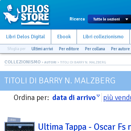
Ricerca
Libri Delos Digital
Ebook
Libri collezionismo
Sfoglia per
Ultimi arrivi
Per editore
Per collana
Per autore
COLLEZIONISMO
>
AUTORI
> TITOLI DI BARRY N. MALZBERG
TITOLI DI BARRY N. MALZBERG
Ordina per:
data di arrivo
più vend
LIBRI
Ultima Tappa - Oscar Fs 