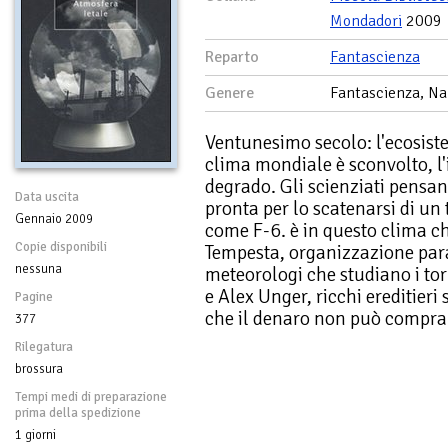
Mondadori
2009
Reparto
Fantascienza
Genere
Fantascienza, Na
Ventunesimo secolo: l'ecosistem
clima mondiale è sconvolto, l'
degrado. Gli scienziati pensan
Data uscita
pronta per lo scatenarsi di un
Gennaio 2009
come F-6. è in questo clima ch
Copie disponibili
Tempesta, organizzazione param
nessuna
meteorologi che studiano i tor
e Alex Unger, ricchi ereditieri
Pagine
che il denaro non può compra
377
Rilegatura
brossura
Tempi medi di preparazione
prima della spedizione
1 giorni