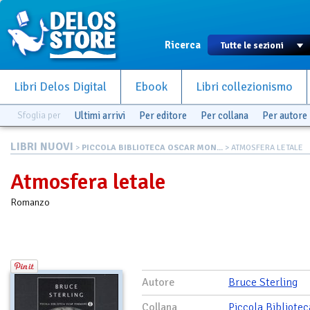
Ricerca
Libri Delos Digital
Ebook
Libri collezionismo
Sfoglia per
Ultimi arrivi
Per editore
Per collana
Per autore
LIBRI NUOVI
>
PICCOLA BIBLIOTECA OSCAR MON...
> ATMOSFERA LETALE
Atmosfera letale
Romanzo
Autore
Bruce Sterling
Collana
Piccola Bibliote