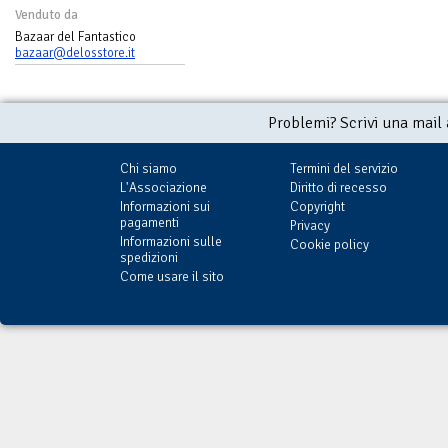
Venduto da
Bazaar del Fantastico
bazaar@delosstore.it
Problemi? Scrivi una mail
Chi siamo
Termini del servizio
L'Associazione
Diritto di recesso
Informazioni sui
Copyright
pagamenti
Privacy
Informazioni sulle
Cookie policy
spedizioni
Come usare il sito